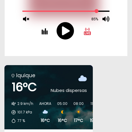
Iquique
16°C
Nubes dispersas
2.9 km/h
AHORA
05:00
08:00
11:00
14:00
17:00
101.7
kPa
16°C
16°C
17°C
19°C
19°C
18°C
77
%