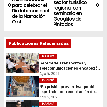
sector turístico
para celebrar el
v
regional con
Día Internacional
seminario en
de la Narración
e
Geoglifos de
Oral
Pintados
g
a
Publicaciones Relacionadas
c
i
TARAPACÁ
Seremi de Transportes y
ó
Telecomunicaciones encabezó
primera mesa de coordinación
Ago 5, 2026
n
para el retiro de cables en
TARAPACÁ
desuso en Iquique
d
*En prisión preventiva quedó
imputado por receptación de
e
cigarrillos avaluados en $1.600
Ago 5, 2026
millones*
TARAPACÁ