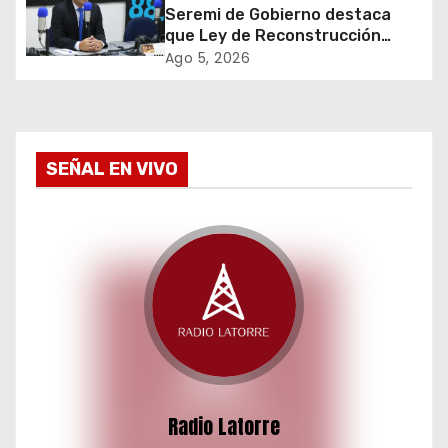
e
Seremi de Gobierno destaca
que Ley de Reconstrucción
n
Nacional impulsará la inversión
Ago 5, 2026
y el empleo en Tarapacá
t
r
a
SEÑAL EN VIVO
d
a
s