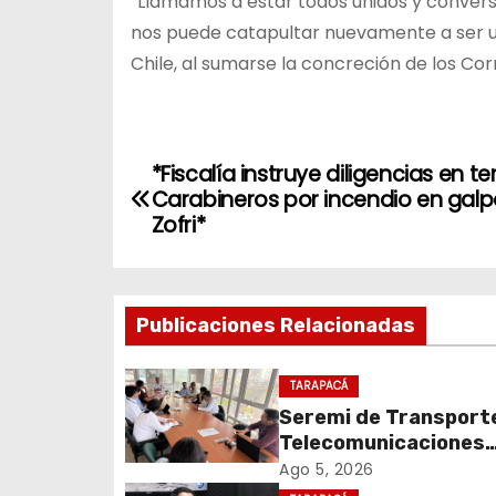
“Llamamos a estar todos unidos y conversa
nos puede catapultar nuevamente a ser u
Chile, al sumarse la concreción de los Cor
N
*Fiscalía instruye diligencias en t
Carabineros por incendio en gal
a
Zofri*
v
e
Publicaciones Relacionadas
g
TARAPACÁ
a
Seremi de Transport
c
Telecomunicaciones
encabezó primera me
Ago 5, 2026
coordinación para el 