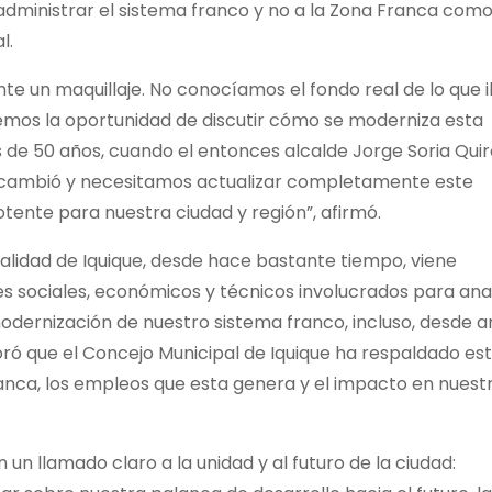
a administrar el sistema franco y no a la Zona Franca com
l.
e un maquillaje. No conocíamos el fondo real de lo que i
emos la oportunidad de discutir cómo se moderniza esta
de 50 años, cuando el entonces alcalde Jorge Soria Qui
l cambió y necesitamos actualizar completamente este
tente para nuestra ciudad y región”, afirmó.
alidad de Iquique, desde hace bastante tiempo, viene
es sociales, económicos y técnicos involucrados para ana
odernización de nuestro sistema franco, incluso, desde a
ró que el Concejo Municipal de Iquique ha respaldado es
ranca, los empleos que esta genera y el impacto en nuest
 un llamado claro a la unidad y al futuro de la ciudad: