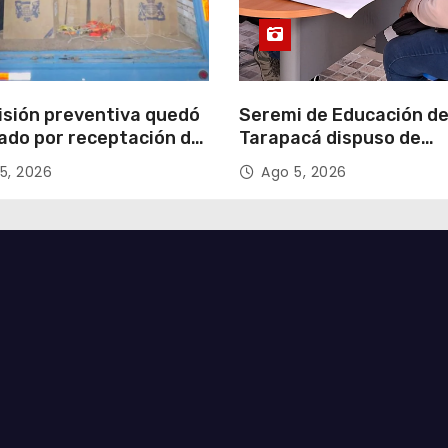
isión preventiva quedó
Seremi de Educación d
ado por receptación de
Tarapacá dispuso de
illos avaluados en
facilitadores para apoy
5, 2026
Ago 5, 2026
 millones*
proceso de Admisión Es
2027