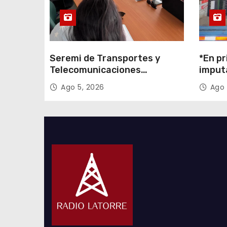
a
s
Seremi de Transportes y
*En pr
Telecomunicaciones
imput
encabezó primera mesa de
cigarr
Ago 5, 2026
Ago 
coordinación para el retiro de
$1.600
cables en desuso en Iquique