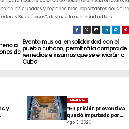
r sobre nuestra palanca de desarrollo hacia el futuro, l
na de las ciudades y regiones más importantes del Nort
redores Bioceánicos”, destacó la autoridad edilicia.
Evento musical en solidaridad con el
erreno a
pueblo cubano, permitirá la compra de
pones de
remedios e insumos que se enviarán a
Cuba
TARAPACÁ
es y
*En prisión preventiva
quedó imputado por
sa de
receptación de cigarril
Ago 5, 2026
retiro
avaluados en $1.600