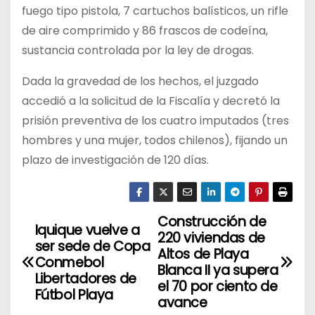
fuego tipo pistola, 7 cartuchos balísticos, un rifle
de aire comprimido y 86 frascos de codeína,
sustancia controlada por la ley de drogas.
Dada la gravedad de los hechos, el juzgado
accedió a la solicitud de la Fiscalía y decretó la
prisión preventiva de los cuatro imputados (tres
hombres y una mujer, todos chilenos), fijando un
plazo de investigación de 120 días.
Construcción de
N
Iquique vuelve a
220 viviendas de
ser sede de Copa
a
Altos de Playa
Conmebol
Blanca II ya supera
Libertadores de
v
el 70 por ciento de
Fútbol Playa
avance