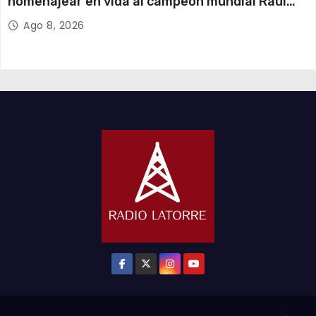
homenajear en vida al campeón mundial Raúl
Choque
Ago 8, 2026