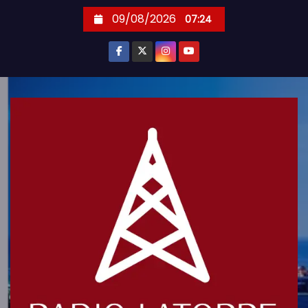
S
09/08/2026
07:24
k
i
p
t
o
c
o
n
t
e
n
t