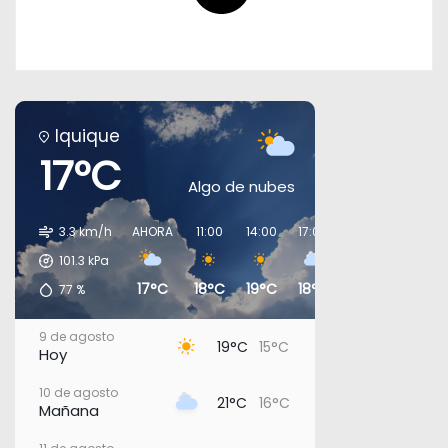
Iquique
17°C
Algo de nubes
3.3 km/h
AHORA
11:00
14:00
17:00
20:00
23:00
101.3
kPa
17°C
18°C
19°C
18°C
18°C
17°C
77
%
9 de agosto
19°C
15°C
Hoy
10 de agosto
21°C
16°C
Mañana