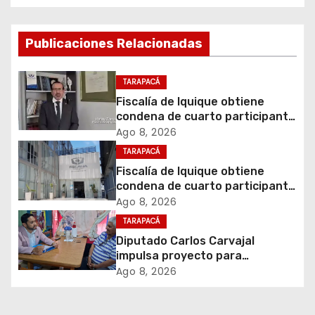
e
g
Publicaciones Relacionadas
a
c
TARAPACÁ
Fiscalía de Iquique obtiene
i
condena de cuarto participante
en violento asalto a
Ago 8, 2026
ó
comerciante
TARAPACÁ
Fiscalía de Iquique obtiene
n
condena de cuarto participante
en violento asalto a
d
Ago 8, 2026
comerciante
TARAPACÁ
e
Diputado Carlos Carvajal
impulsa proyecto para
e
homenajear en vida al campeón
Ago 8, 2026
mundial Raúl Choque
n