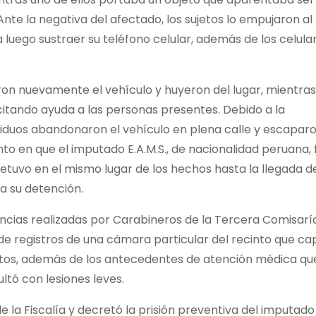
Ante la negativa del afectado, los sujetos lo empujaron al
 luego sustraer su teléfono celular, además de los celula
aron nuevamente el vehículo y huyeron del lugar, mientra
icitando ayuda a las personas presentes. Debido a la
dividuos abandonaron el vehículo en plena calle y escapar
to en que el imputado E.A.M.S., de nacionalidad peruana, 
retuvo en el mismo lugar de los hechos hasta la llegada d
a su detención.
ligencias realizadas por Carabineros de la Tercera Comisarí
 de registros de una cámara particular del recinto que ca
jetos, además de los antecedentes de atención médica qu
ltó con lesiones leves.
 de la Fiscalía y decretó la prisión preventiva del imputado