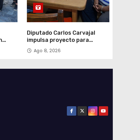
Diputado Carlos Carvajal
n
impulsa proyecto para
homenajear en vida al
Ago 8, 2026
campeón mundial Raúl
Choque