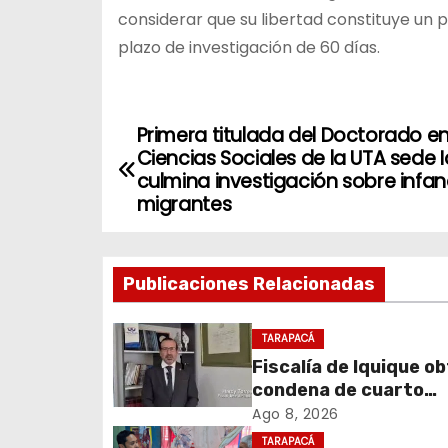
considerar que su libertad constituye un p
plazo de investigación de 60 días.
Primera titulada del Doctorado e
N
Ciencias Sociales de la UTA sede 
a
culmina investigación sobre infan
migrantes
v
e
Publicaciones Relacionadas
g
TARAPACÁ
a
Fiscalía de Iquique o
c
condena de cuarto
participante en viole
Ago 8, 2026
i
asalto a comerciant
TARAPACÁ