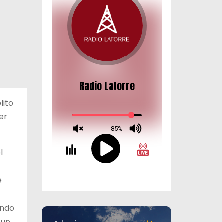
lito
er
l
e
endo
 un