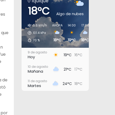
Iquique
18°C
Algo de nubes
res
5.6 km/h
AHORA
14:00
17:00
20:00
23:0
s que
101.4
kPa
18°C
19°C
18°C
17°C
16°
70
%
on
9 de agosto
fue
19°C
16°C
Hoy
e
10 de agosto
21°C
17°C
Mañana
a de
11 de agosto
24°C
18°C
Martes
ptó
e
12 de agosto
21°C
18°C
Miércoles
13 de agosto
20°C
18°C
 por
Jueves