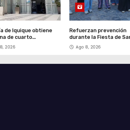
ía de Iquique obtiene
Refuerzan prevención
na de cuarto
durante la Fiesta de Sa
ipante en violento
Lorenzo
8, 2026
Ago 8, 2026
o a comerciante