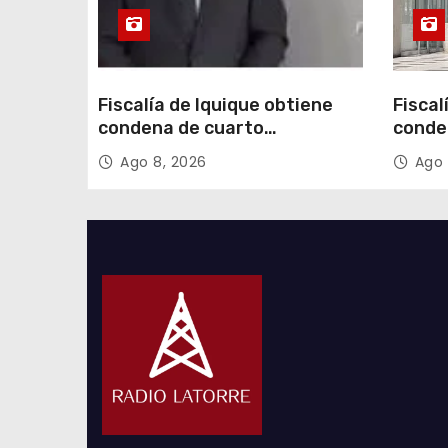
a
s
Fiscalía de Iquique obtiene
Fiscal
condena de cuarto
conde
participante en violento
partic
Ago 8, 2026
Ago 
asalto a comerciante
asalt