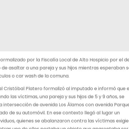
rmalizado por la Fiscalía Local de Alto Hospicio por el de
o de asaltar a una pareja y sus hijos mientras esperaban s
culos o car wash de la comuna.
cal Cristóbal Platero formalizó al imputado e informó que e
do las víctimas, una pareja y sus hijos de 5 y 9 años, se
a intersección de avenida Los Álamos con avenida Parqu
ado de su automóvil. En ese contexto llegó al lugar un
ividuos, quienes se abalanzaron contra las víctimas exigi
ientras uno de ellos portaba un objeto que aparentaba ser