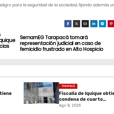
eligro para la seguridad de la sociedad, fijando además u
n
SernamEG Tarapacá tomará
Iquique
representación judicial en caso de
cias
femicidio frustrado en Alto Hospicio
TARAPACÁ
btiene
Fiscalía de Iquique obti
condena de cuarto
nto
participante en violent
Ago 8, 2026
e
asalto a comerciante