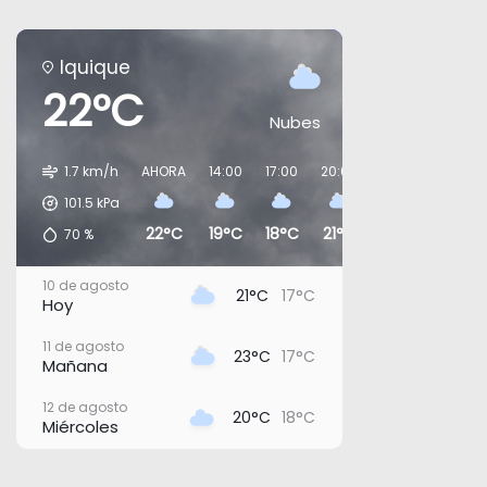
Iquique
22°C
Nubes
1.7 km/h
AHORA
14:00
17:00
20:00
23:00
02:00
101.5
kPa
22°C
19°C
18°C
21°C
21°C
19°C
70
%
10 de agosto
21°C
17°C
Hoy
11 de agosto
23°C
17°C
Mañana
12 de agosto
20°C
18°C
Miércoles
13 de agosto
20°C
18°C