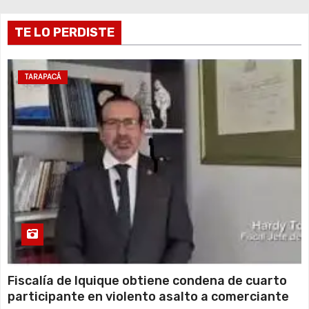
Jueves
14 de agosto
TE LO PERDISTE
20°C
18°C
Viernes
15 de agosto
19°C
15°C
Sábado
TARAPACÁ
16 de agosto
17°C
15°C
Domingo
Fiscalía de Iquique obtiene condena de cuarto
participante en violento asalto a comerciante