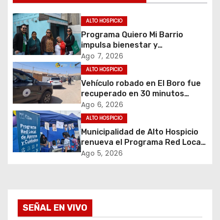
c
ALTO HOSPICIO
i
Programa Quiero Mi Barrio
impulsa bienestar y
ó
envejecimiento activo en
Ago 7, 2026
adultos mayores de Alto
ALTO HOSPICIO
n
Hospicio
Vehículo robado en El Boro fue
d
recuperado en 30 minutos
gracias a operativo coordinado
Ago 6, 2026
e
ALTO HOSPICIO
Municipalidad de Alto Hospicio
e
renueva el Programa Red Local
de Apoyos y Cuidados
Ago 5, 2026
n
t
r
SEÑAL EN VIVO