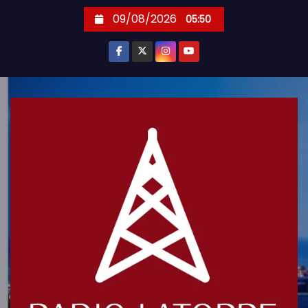
S
09/08/2026
05:50
k
i
p
t
o
c
o
n
t
e
n
t