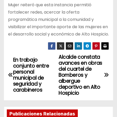
Mujer reiteró que esta instancia permitió
fortalecer redes, acercar la oferta
programática municipal a la comunidad y
visibilizar el importante aporte de las mujeres en
el desarrollo social y económico de Alto Hospicio.
Alcalde constata
N
En trabajo
avances en obras
conjunto entre
a
del cuartel de
personal
Bomberos y
municipal de
v
albergue
seguridad y
deportivo en Alto
carabineros
e
Hospicio
g
a
Publicaciones Relacionadas