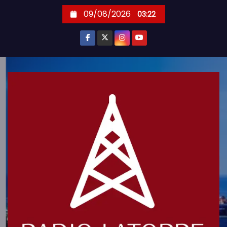
S
09/08/2026
03:22
k
i
p
t
o
c
o
n
t
e
n
t