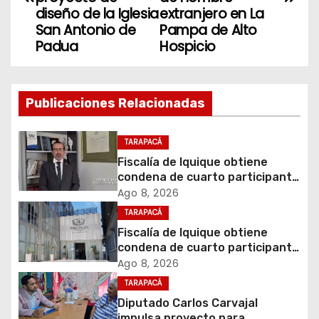
v
diseño de la Iglesia
extranjero en La
San Antonio de
Pampa de Alto
e
Padua
Hospicio
g
a
Publicaciones Relacionadas
c
TARAPACÁ
i
Fiscalía de Iquique obtiene
condena de cuarto participante
ó
en violento asalto a
Ago 8, 2026
comerciante
TARAPACÁ
n
Fiscalía de Iquique obtiene
d
condena de cuarto participante
en violento asalto a
Ago 8, 2026
e
comerciante
TARAPACÁ
Diputado Carlos Carvajal
e
impulsa proyecto para