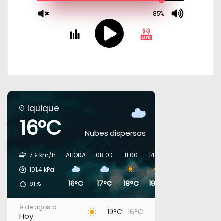
Iquique
16°C
Nubes dispersas
7.9 km/h
AHORA
08:00
11:00
14:00
17:00
20:00
101.4
kPa
16°C
17°C
18°C
19°C
18°C
18°C
81
%
9 de agosto
19°C
16°C
Hoy