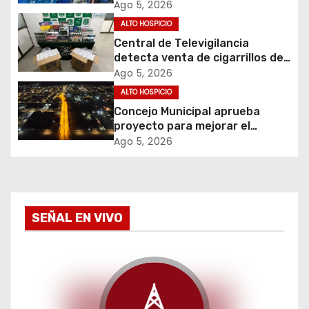
ó
de Apoyos y Cuidados
Ago 5, 2026
ALTO HOSPICIO
n
Central de Televigilancia
d
detecta venta de cigarrillos de
contrabando y permite
Ago 5, 2026
e
incautación de más de 3 mil
ALTO HOSPICIO
cajetillas
Concejo Municipal aprueba
e
proyecto para mejorar el
alumbrado público del sector El
Ago 5, 2026
n
Boro
t
r
SEÑAL EN VIVO
a
d
a