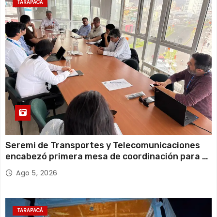
Miércoles
TARAPACÁ
13 de agosto
21°C
18°C
Jueves
Seremi de Transportes y Telecomunicaciones
encabezó primera mesa de coordinación para el
retiro de cables en desuso en Iquique
Ago 5, 2026
TARAPACÁ