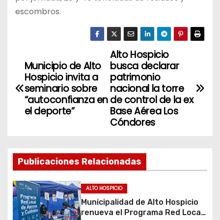
escombros.
Alto Hospicio
N
Municipio de Alto
busca declarar
a
Hospicio invita a
patrimonio
seminario sobre
nacional la torre
v
“autoconfianza en
de control de la ex
el deporte”
Base Aérea Los
e
Cóndores
g
a
Publicaciones Relacionadas
c
ALTO HOSPICIO
i
Municipalidad de Alto Hospicio
renueva el Programa Red Local