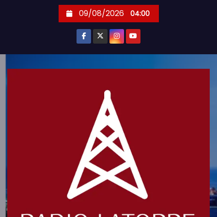
S
09/08/2026
04:00
k
i
p
t
o
c
o
n
t
e
n
t