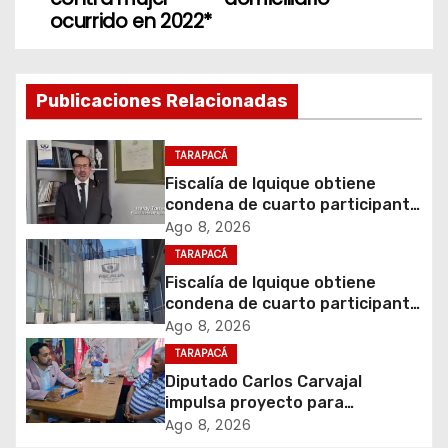
e
ocurrido en 2022*
g
a
Publicaciones Relacionadas
c
TARAPACÁ
i
Fiscalía de Iquique obtiene
condena de cuarto participante
ó
en violento asalto a
Ago 8, 2026
comerciante
TARAPACÁ
n
Fiscalía de Iquique obtiene
d
condena de cuarto participante
en violento asalto a
Ago 8, 2026
e
comerciante
TARAPACÁ
Diputado Carlos Carvajal
e
impulsa proyecto para
homenajear en vida al campeón
Ago 8, 2026
n
mundial Raúl Choque