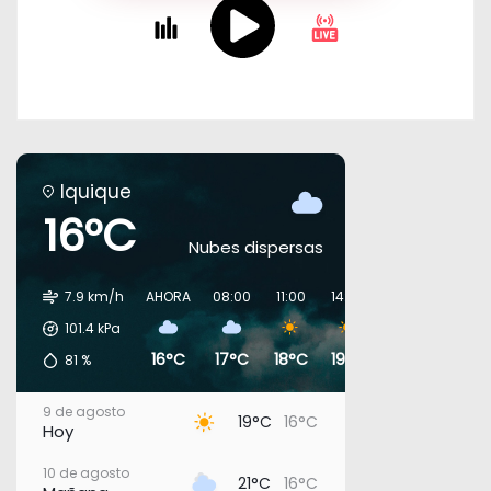
Iquique
16°C
Nubes dispersas
7.9 km/h
AHORA
08:00
11:00
14:00
17:00
20:00
101.4
kPa
16°C
17°C
18°C
19°C
18°C
18°C
81
%
9 de agosto
19°C
16°C
Hoy
10 de agosto
21°C
16°C