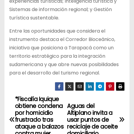
experiencias turísticas; Inteligencia turística y
Sistemas de información regional; y Gestión
turística sustentable.
Entre las oportunidades que considera el
instrumento destaca el Corredor Bioceánico,
iniciativa que posiciona a Tarapacá como un
territorio estratégico para la integración
sudamericana y que abre nuevas posibilidades
para el desarrollo del turismo regional.
*Fiscalía Iquique
N
obtiene condena
Aguas del
a
por homicidio
Altiplano invita a
frustrado tras
usar puntos de
v
ataque a balazos
reciclaje de aceite
contra mujer
domiciliario