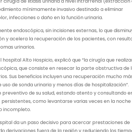
cirugía de litiasis urinaria a nivel intrarrenal (extracción
cedimiento mínimamente invasivo destinado a eliminar
r, infecciones o daño en la función urinaria.
nte endoscópica, sin incisiones externas, lo que disminu
ión y acelera la recuperación de los pacientes, con resul
tomas urinarios.
 hospital Alto Hospicio, explicó que “la cirugía que reali
cópica, que consiste en resecar la parte obstructiva de 
rios. Sus beneficios incluyen una recuperación mucho má
uso de sonda urinaria y menos días de hospitalización”.
 preventivo de su salud, estando atento y consultando en
 persistentes, como levantarse varias veces en la noche
do incompleto.
spital da un paso decisivo para acercar prestaciones de
ndo derivaciones fuera de la región y reduciendo los tiem