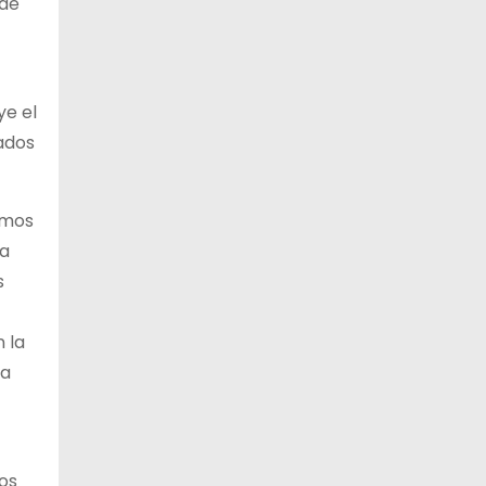
 de
10 de agosto
19°C
16°C
Lunes
11 de agosto
20°C
17°C
ye el
Martes
tados
zamos
la
s
 la
 a
pos