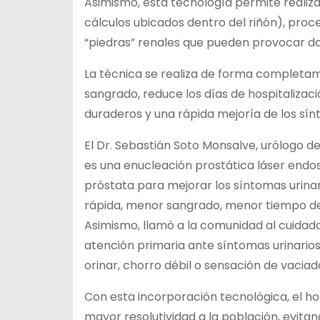
Asimismo, esta tecnología permite realizar 
cálculos ubicados dentro del riñón), pro
“piedras” renales que pueden provocar dolo
La técnica se realiza de forma completame
sangrado, reduce los días de hospitalizac
duraderos y una rápida mejoría de los sín
El Dr. Sebastián Soto Monsalve, urólogo del
es una enucleación prostática láser endos
próstata para mejorar los síntomas urina
rápida, menor sangrado, menor tiempo de 
Asimismo, llamó a la comunidad al cuidado
atención primaria ante síntomas urinarios
orinar, chorro débil o sensación de vacia
Con esta incorporación tecnológica, el ho
mayor resolutividad a la población, evita