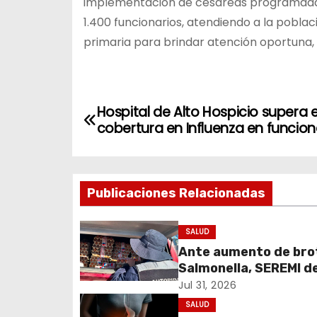
implementación de cesáreas programadas 
1.400 funcionarios, atendiendo a la pobl
primaria para brindar atención oportuna, r
N
Hospital de Alto Hospicio supera 
cobertura en Influenza en funcion
a
v
Publicaciones Relacionadas
e
g
SALUD
Ante aumento de bro
a
Salmonella, SEREMI d
c
refuerza prohibición 
Jul 31, 2026
de huevos crudos
SALUD