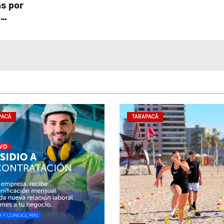
s por
toda la población
a
PACÁ
TARAPACÁ