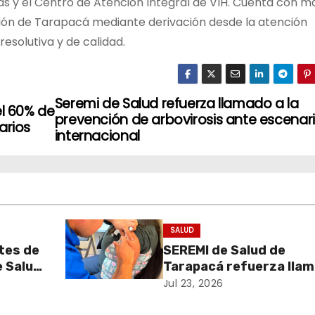
y el Centro de Atención Integral de VIH. Cuenta con m
ación de Tarapacá mediante derivación desde la atención
esolutiva y de calidad.
Seremi de Salud refuerza llamado a la
el 60% de
prevención de arbovirosis ante escenar
arios
internacional
SALUD
tes de
SEREMI de Salud de
e Salud
Tarapacá refuerza lla
del uso
a vacunarse tras
Jul 23, 2026
ampliación de campaña
contra la influenza par