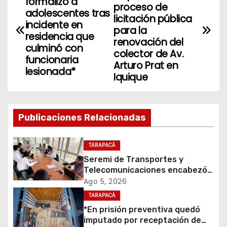
formalizó a
a
proceso de
adolescentes tras
licitación pública
incidente en
v
para la
residencia que
renovación del
culminó con
e
colector de Av.
funcionaria
Arturo Prat en
g
lesionada*
Iquique
a
c
Publicaciones Relacionadas
i
TARAPACÁ
ó
Seremi de Transportes y
Telecomunicaciones encabezó
n
primera mesa de coordinación
Ago 5, 2026
para el retiro de cables en
d
TARAPACÁ
desuso en Iquique
*En prisión preventiva quedó
e
imputado por receptación de