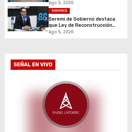
cigarrillos avaluados en $1.600
Ago 5, 2026
e
millones*
TARAPACÁ
Seremi de Gobierno destaca
n
que Ley de Reconstrucción
Nacional impulsará la inversión
t
Ago 5, 2026
y el empleo en Tarapacá
r
a
SEÑAL EN VIVO
d
a
s