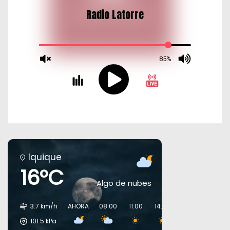
Iquique
16°C
Algo de nubes
3.7 km/h
AHORA
08:00
11:00
14:00
17:00
20:00
101.5
kPa