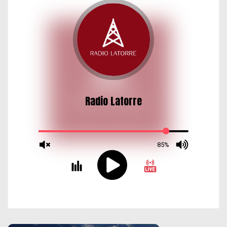
d
a
s