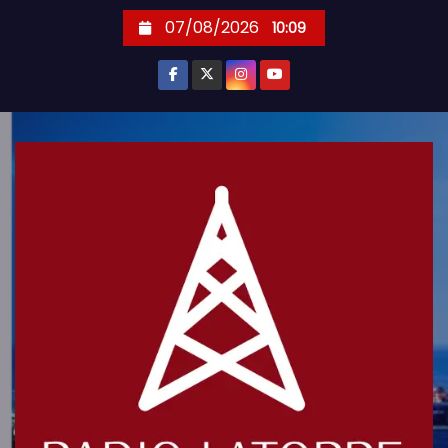
S
07/08/2026
10:09
k
i
p
t
o
c
o
n
t
e
n
t