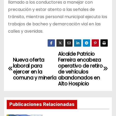
llamado a los conductores a manejar con
precaución y estar atento a las señales de
tránsito, mientras personal municipal ejecuta los
trabajos de bacheo y demarcación vial en las
calles y avenidas.
Alcalde Patricio
N
Nueva oferta
Ferreira encabeza
a
laboral para
operativo de retiro
ejercer en la
de vehículos
v
comuna y minería
abandonados en
Alto Hospicio
e
g
Publicaciones Relacionadas
a