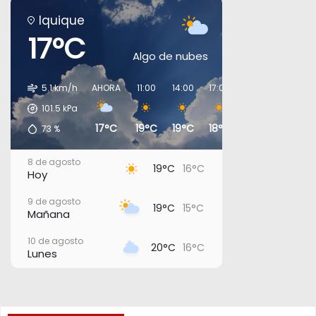
Iquique
17°C
Algo de nubes
5.1 km/h
AHORA
11:00
14:00
17:00
20:00
23:00
101.5
kPa
17°C
19°C
19°C
18°C
17°C
17°C
73
%
8 de agosto
19°C
16°C
Hoy
9 de agosto
19°C
15°C
Mañana
10 de agosto
20°C
16°C
Lunes
11 de agosto
22°C
17°C
Martes