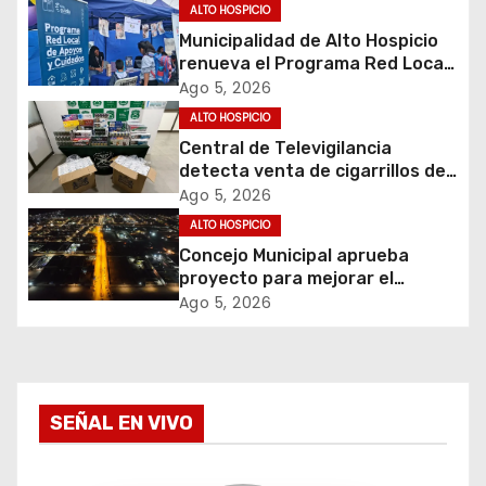
c
ALTO HOSPICIO
Municipalidad de Alto Hospicio
i
renueva el Programa Red Local
de Apoyos y Cuidados
Ago 5, 2026
ó
ALTO HOSPICIO
Central de Televigilancia
n
detecta venta de cigarrillos de
contrabando y permite
d
Ago 5, 2026
incautación de más de 3 mil
ALTO HOSPICIO
cajetillas
e
Concejo Municipal aprueba
proyecto para mejorar el
e
alumbrado público del sector El
Ago 5, 2026
Boro
n
t
SEÑAL EN VIVO
r
a