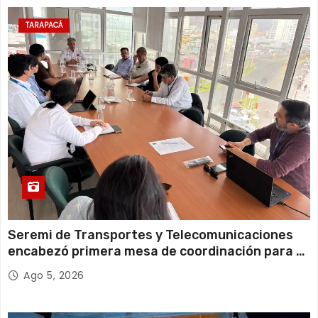
11 de agosto
20°C
18°C
Martes
TARAPACÁ
12 de agosto
21°C
18°C
Miércoles
Seremi de Transportes y Telecomunicaciones
encabezó primera mesa de coordinación para el
retiro de cables en desuso en Iquique
Ago 5, 2026