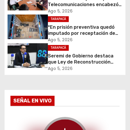
Telecomunicaciones encabezó
n
primera mesa de coordinación
Ago 5, 2026
para el retiro de cables en
d
TARAPACÁ
desuso en Iquique
*En prisión preventiva quedó
e
imputado por receptación de
cigarrillos avaluados en $1.600
Ago 5, 2026
e
millones*
TARAPACÁ
Seremi de Gobierno destaca
n
que Ley de Reconstrucción
Nacional impulsará la inversión
t
Ago 5, 2026
y el empleo en Tarapacá
r
a
SEÑAL EN VIVO
d
a