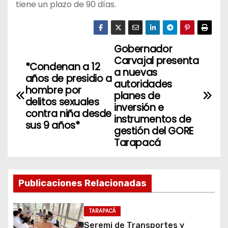
tiene un plazo de 90 días.
Gobernador
N
Carvajal presenta
*Condenan a 12
a
a nuevas
años de presidio a
autoridades
hombre por
v
planes de
delitos sexuales
inversión e
contra niña desde
e
instrumentos de
sus 9 años*
gestión del GORE
g
Tarapacá
a
c
Publicaciones Relacionadas
i
TARAPACÁ
ó
Seremi de Transportes y