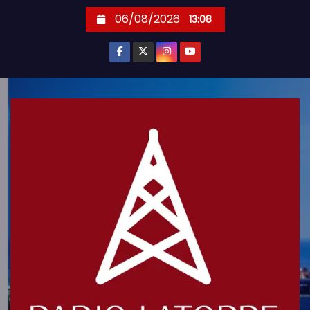
S
06/08/2026
13:08
k
i
p
t
o
c
o
n
t
e
n
t