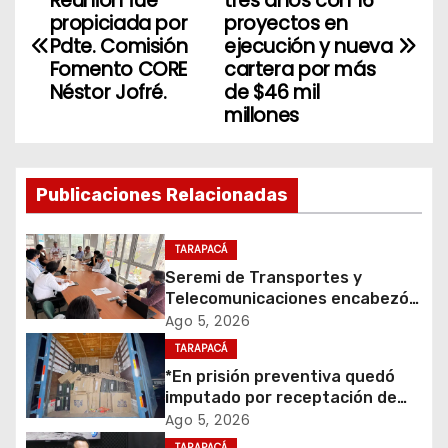
Reunión fue
tres años con 16
a
propiciada por
proyectos en
Pdte. Comisión
ejecución y nueva
v
Fomento CORE
cartera por más
Néstor Jofré.
de $46 mil
e
millones
g
a
Publicaciones Relacionadas
c
TARAPACÁ
i
Seremi de Transportes y
Telecomunicaciones encabezó
ó
primera mesa de coordinación
Ago 5, 2026
para el retiro de cables en
TARAPACÁ
n
desuso en Iquique
*En prisión preventiva quedó
d
imputado por receptación de
cigarrillos avaluados en $1.600
Ago 5, 2026
millones*
TARAPACÁ