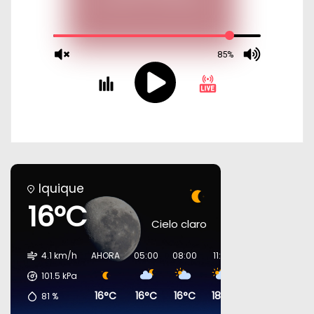
Iquique
16°C
Cielo claro
4.1 km/h
AHORA
05:00
08:00
11:00
14:00
17:00
101.5
kPa
16°C
16°C
16°C
18°C
18°C
17°C
81
%