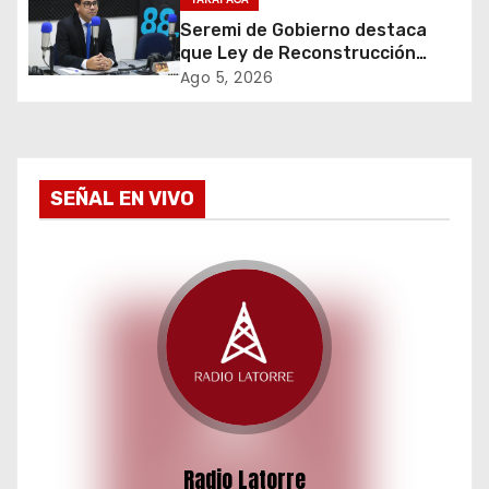
e
Seremi de Gobierno destaca
e
que Ley de Reconstrucción
Nacional impulsará la inversión
Ago 5, 2026
n
y el empleo en Tarapacá
t
r
SEÑAL EN VIVO
a
d
a
s