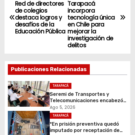
a
Red de directores
Tarapacá
de colegios
incorpora
v
destaca logros y
tecnología única
desafíos de la
en Chile para
e
Educación Pública
mejorar la
investigación de
g
delitos
a
c
Publicaciones Relacionadas
i
TARAPACÁ
ó
Seremi de Transportes y
Telecomunicaciones encabezó
n
primera mesa de coordinación
Ago 5, 2026
para el retiro de cables en
d
TARAPACÁ
desuso en Iquique
*En prisión preventiva quedó
e
imputado por receptación de