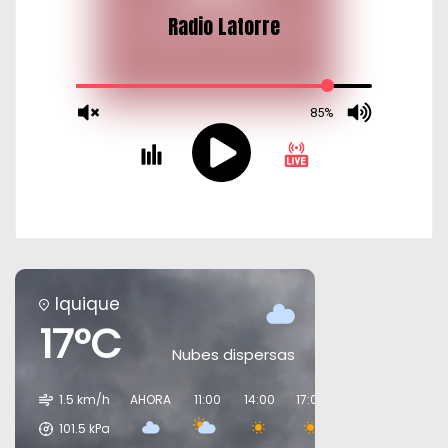
Iquique
17°C
Nubes dispersas
1.5 km/h
AHORA
11:00
14:00
17:00
20:00
23:00
101.5
kPa