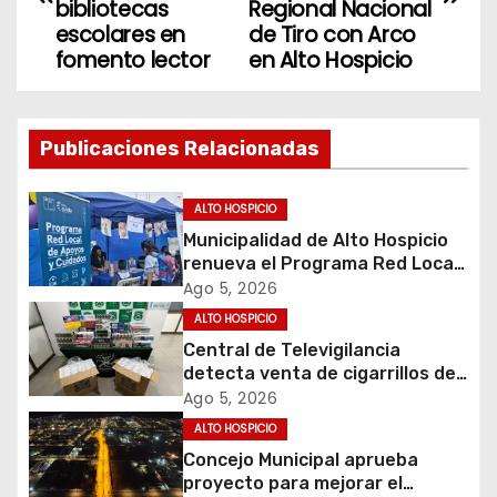
bibliotecas
Regional Nacional
v
escolares en
de Tiro con Arco
fomento lector
en Alto Hospicio
e
g
Publicaciones Relacionadas
a
c
ALTO HOSPICIO
Municipalidad de Alto Hospicio
i
renueva el Programa Red Local
de Apoyos y Cuidados
Ago 5, 2026
ó
ALTO HOSPICIO
Central de Televigilancia
n
detecta venta de cigarrillos de
contrabando y permite
d
Ago 5, 2026
incautación de más de 3 mil
ALTO HOSPICIO
cajetillas
e
Concejo Municipal aprueba
proyecto para mejorar el