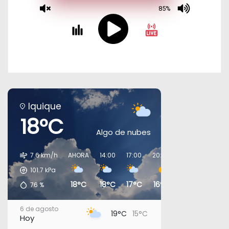
Iquique
18°C
Algo de nubes
7.6 km/h
AHORA
14:00
17:00
20:00
23:00
02:00
101.7
kPa
18°C
18°C
17°C
16°C
16°C
16°C
76
%
6 de agosto
19°C
15°C
Hoy