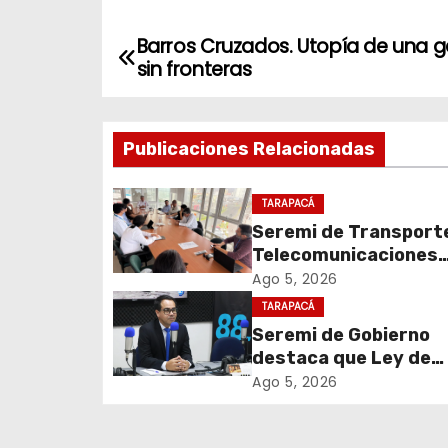
Barros Cruzados. Utopía de una g
N
sin fronteras
a
v
Publicaciones Relacionadas
e
TARAPACÁ
g
Seremi de Transport
Telecomunicaciones
a
encabezó primera me
Ago 5, 2026
c
coordinación para el 
TARAPACÁ
de cables en desuso 
Seremi de Gobierno
i
Iquique
destaca que Ley de
Reconstrucción Naci
ó
Ago 5, 2026
impulsará la inversión
n
empleo en Tarapacá