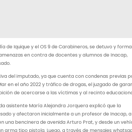
alía de Iquique y el OS 9 de Carabineros, se detuvo y forma
de amenazas en contra de docentes y alumnos de Inacap,
sado.
eventiva del imputado, ya que cuenta con condenas previas p
Mar en el año 2022 y tráfico de drogas, el juzgado de gara
bición de acercarse a las víctimas y al recinto educaciona
ada asistente María Alejandra Jorquera explicó que la
sado y afectaron inicialmente a un profesor de Inacap, a
 en una bencinera de avenida Arturo Prat, y desde un vehí
n arma tipo pistola. Luego, a través de mensajes whatsa