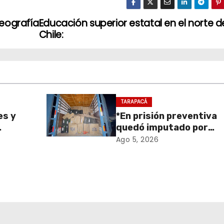
eografía
Educación superior estatal en el norte d
Chile:
TARAPACÁ
es y
*En prisión preventiva
quedó imputado por
sa de
receptación de cigarril
Ago 5, 2026
retiro
avaluados en $1.600
en
millones*
onal
 y el