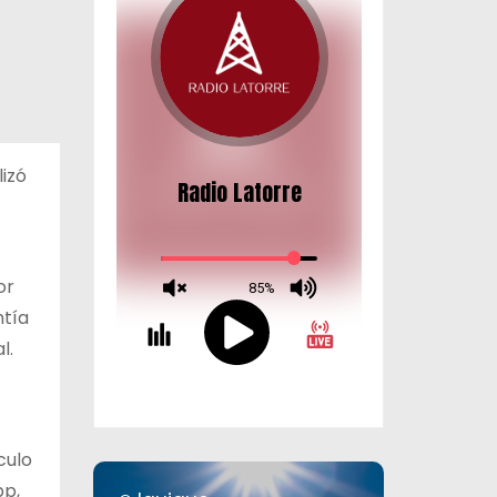
lizó
or
ntía
l.
culo
pp,