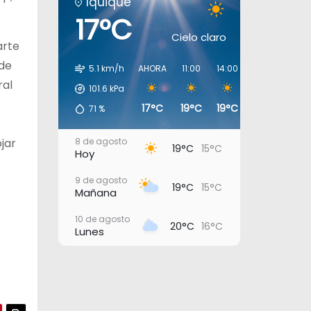
Iquique
17°C
Cielo claro
arte
 de
5.1 km/h
AHORA
11:00
14:00
17:00
20:0
ral
101.6
kPa
17°C
19°C
19°C
18°C
17°C
71
%
jar
8 de agosto
19°C
15°C
Hoy
9 de agosto
19°C
15°C
Mañana
10 de agosto
20°C
16°C
Lunes
11 de agosto
22°C
17°C
Martes
12 de agosto
23°C
20°C
Miércoles