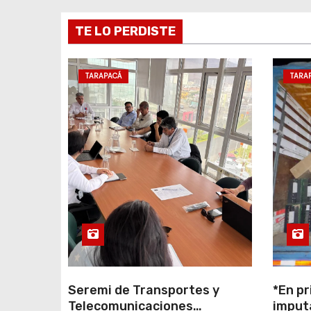
d
TE LO PERDISTE
e
e
TARAPACÁ
TARA
n
t
r
a
d
a
s
Seremi de Transportes y
*En pr
Telecomunicaciones
imput