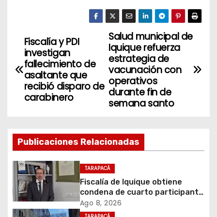
Salud municipal de
N
Fiscalía y PDI
Iquique refuerza
investigan
a
estrategia de
fallecimiento de
vacunación con
asaltante que
v
operativos
recibió disparo de
durante fin de
carabinero
e
semana santo
g
a
Publicaciones Relacionadas
c
TARAPACÁ
i
Fiscalía de Iquique obtiene
condena de cuarto participante
ó
en violento asalto a
Ago 8, 2026
comerciante
TARAPACÁ