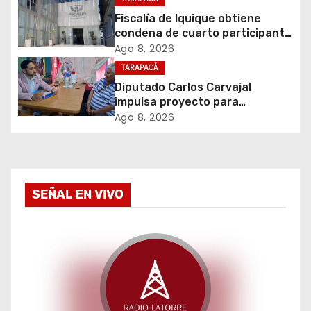
n
Fiscalía de Iquique obtiene
d
condena de cuarto participante
en violento asalto a
Ago 8, 2026
e
comerciante
TARAPACÁ
Diputado Carlos Carvajal
e
impulsa proyecto para
homenajear en vida al campeón
Ago 8, 2026
n
mundial Raúl Choque
t
r
SEÑAL EN VIVO
a
d
a
s