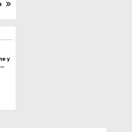
e
ne y
z
del
a