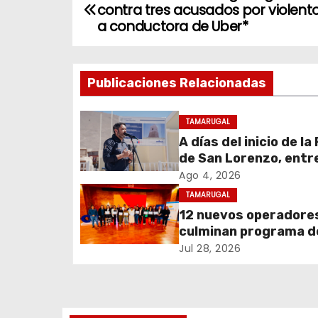
contra tres acusados por violent
a
a conductora de Uber*
v
Publicaciones Relacionadas
e
g
TAMARUGAL
A días del inicio de la
a
de San Lorenzo, ent
c
obras de emergencia
Ago 4, 2026
resguardar su histór
TAMARUGAL
i
campanario
12 nuevos operadore
culminan programa d
ó
formación impulsado
Jul 28, 2026
n
Teck Quebrada Blanc
Pozo Almonte
d