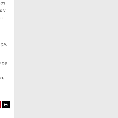
nos
s y
es
SpA,
s de
a,
a