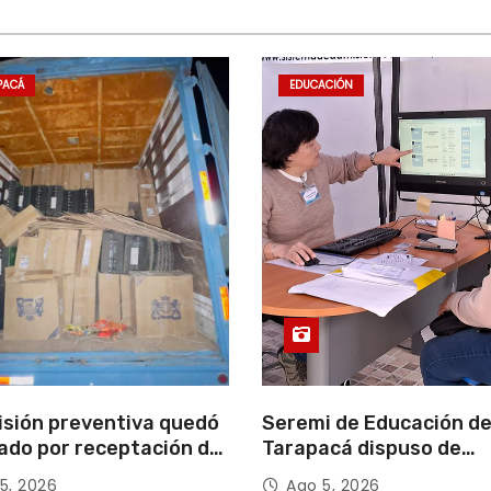
PACÁ
EDUCACIÓN
isión preventiva quedó
Seremi de Educación d
ado por receptación de
Tarapacá dispuso de
illos avaluados en
facilitadores para apoy
5, 2026
Ago 5, 2026