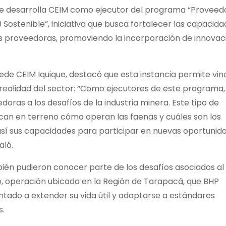
que desarrolla CEIM como ejecutor del programa “Proveed
0 Sostenible”, iniciativa que busca fortalecer las capacid
s proveedoras, promoviendo la incorporación de innovac
ede CEIM Iquique, destacó que esta instancia permite vin
realidad del sector: “Como ejecutores de este programa,
as a los desafíos de la industria minera. Este tipo de
can en terreno cómo operan las faenas y cuáles son los
 así sus capacidades para participar en nuevas oportunid
aló.
bién pudieron conocer parte de los desafíos asociados al
, operación ubicada en la Región de Tarapacá, que BHP
tado a extender su vida útil y adaptarse a estándares
s.