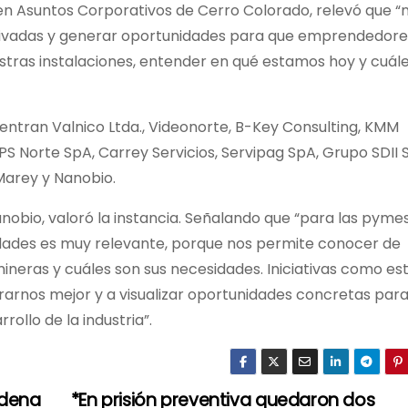
a en Asuntos Corporativos de Cerro Colorado, relevó que “
privadas y generar oportunidades para que emprendedore
tras instalaciones, entender en qué estamos hoy y cuál
entran Valnico Ltda., Videonorte, B-Key Consulting, KMM
PS Norte SpA, Carrey Servicios, Servipag SpA, Grupo SDII 
Marey y Nanobio.
nobio, valoró la instancia. Señalando que “para las pyme
ividades es muy relevante, porque nos permite conocer de
neras y cuáles son sus necesidades. Iniciativas como est
arnos mejor y a visualizar oportunidades concretas par
ollo de la industria”.
ndena
*En prisión preventiva quedaron dos