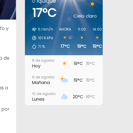
Iquique
17°C
Cielo claro
fo y
5.1 km/h
AHORA
11:00
14:00
17:00
20:0
101.6
kPa
17°C
19°C
19°C
18°C
17°C
71
%
o de
8 de agosto
19°C
15°C
Hoy
9 de agosto
19°C
15°C
Mañana
as a
10 de agosto
20°C
16°C
Lunes
o por
11 de agosto
22°C
17°C
Martes
12 de agosto
23°C
20°C
Miércoles