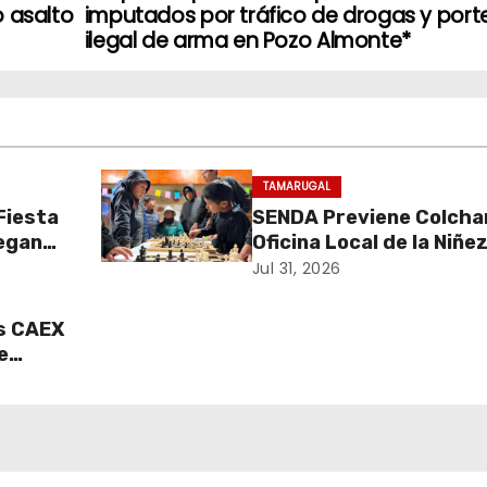
o asalto
imputados por tráfico de drogas y port
ilegal de arma en Pozo Almonte*
TAMARUGAL
 Fiesta
SENDA Previene Colcha
regan
Oficina Local de la Niñe
 para
promueven el buen uso 
Jul 31, 2026
ico
tiempo libre con jornad
recreativa de ajedrez
s CAEX
e
 por
a en