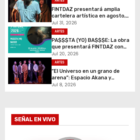
c
ARTES
FINTDAZ presentará amplia
i
cartelera artística en agosto,
para anunciar la programación
Jul 31, 2026
ó
del Gran Festival 2026
ARTES
PA$$$TA (YO) BA$$$E: La obra
n
que presentará FINTDAZ con
funciones inclusivas en el Salón
d
Jul 20, 2026
Municipal Tarapacá
ARTES
e
“El Universo en un grano de
arena”: Espacio Akana y
e
Theater Aber Andersrum
Jul 8, 2026
estrenarán obra en el Salón
n
Municipal Tarapacá
t
SEÑAL EN VIVO
r
a