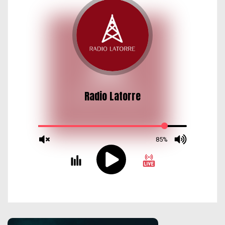
d
a
s