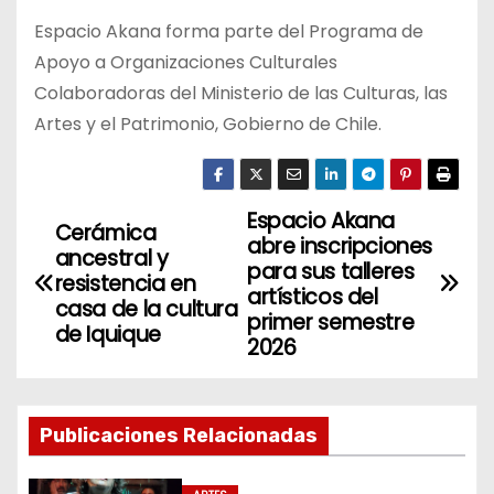
Espacio Akana forma parte del Programa de
Apoyo a Organizaciones Culturales
Colaboradoras del Ministerio de las Culturas, las
Artes y el Patrimonio, Gobierno de Chile.
Espacio Akana
N
Cerámica
abre inscripciones
ancestral y
a
para sus talleres
resistencia en
artísticos del
casa de la cultura
v
primer semestre
de Iquique
2026
e
g
Publicaciones Relacionadas
a