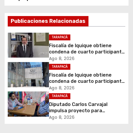
g
a
Publicaciones Relacionadas
c
i
TARAPACÁ
Fiscalía de Iquique obtiene
ó
condena de cuarto participante
en violento asalto a
Ago 8, 2026
n
comerciante
TARAPACÁ
d
Fiscalía de Iquique obtiene
condena de cuarto participante
e
en violento asalto a
Ago 8, 2026
comerciante
TARAPACÁ
e
Diputado Carlos Carvajal
impulsa proyecto para
n
homenajear en vida al campeón
Ago 8, 2026
mundial Raúl Choque
t