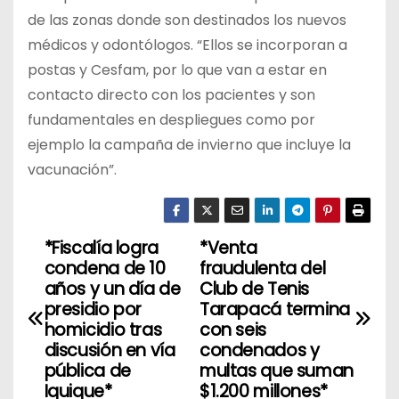
de las zonas donde son destinados los nuevos
médicos y odontólogos. “Ellos se incorporan a
postas y Cesfam, por lo que van a estar en
contacto directo con los pacientes y son
fundamentales en despliegues como por
ejemplo la campaña de invierno que incluye la
vacunación”.
*Fiscalía logra
*Venta
N
condena de 10
fraudulenta del
a
años y un día de
Club de Tenis
presidio por
Tarapacá termina
v
homicidio tras
con seis
discusión en vía
condenados y
e
pública de
multas que suman
Iquique*
$1.200 millones*