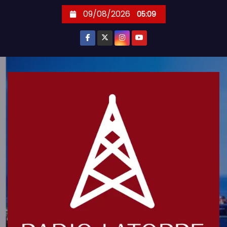
S
09/08/2026
05:09
k
i
p
t
o
c
o
n
t
e
n
t