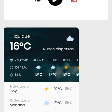
Iquique
16°C
Nubes dispersas
7.9 km/h
AHORA
08:00
11:00
14:00
17:00
20:00
101.4
kPa
16°C
17°C
18°C
19°C
18°C
18°C
81
%
9 de agosto
19°C
16°C
Hoy
10 de agosto
21°C
16°C
Mañana