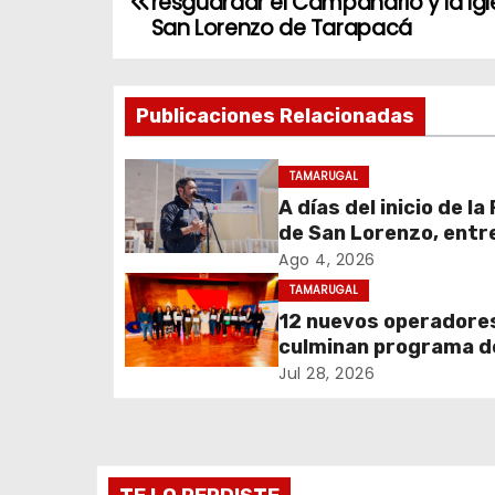
resguardar el Campanario y la Igl
a
San Lorenzo de Tarapacá
v
Publicaciones Relacionadas
e
g
TAMARUGAL
A días del inicio de la
a
de San Lorenzo, ent
c
obras de emergencia
Ago 4, 2026
resguardar su histór
TAMARUGAL
i
campanario
12 nuevos operadore
culminan programa d
ó
formación impulsado
Jul 28, 2026
n
Teck Quebrada Blanc
Pozo Almonte
d