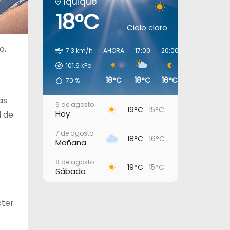
Iquique
18°C
Cielo claro
o,
7.3 km/h
AHORA
17:00
20:00
23:00
02:0
101.6
kPa
18°C
18°C
16°C
16°C
16°
70
%
as
6 de agosto
19°C
15°C
Hoy
d de
7 de agosto
18°C
16°C
Mañana
8 de agosto
19°C
15°C
Sábado
9 de agosto
18°C
15°C
Domingo
cter
10 de agosto
20°C
16°C
Lunes