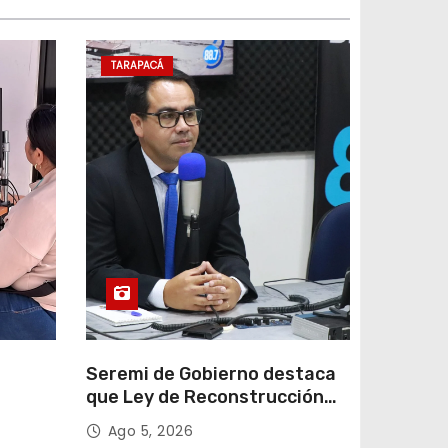
TARAPACÁ
e
Seremi de Gobierno destaca
que Ley de Reconstrucción
ar
Nacional impulsará la
Ago 5, 2026
colar
inversión y el empleo en