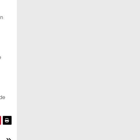
en
e
 de