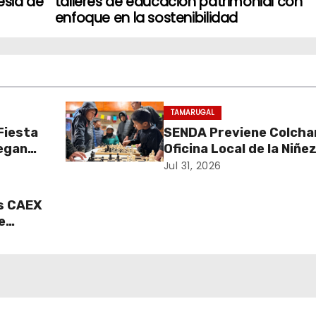
esia de
talleres de educación patrimonial con
enfoque en la sostenibilidad
TAMARUGAL
 Fiesta
SENDA Previene Colcha
regan
Oficina Local de la Niñe
 para
promueven el buen uso 
Jul 31, 2026
ico
tiempo libre con jornad
recreativa de ajedrez
s CAEX
e
 por
a en