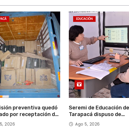
PACÁ
EDUCACIÓN
isión preventiva quedó
Seremi de Educación d
ado por receptación de
Tarapacá dispuso de
illos avaluados en
facilitadores para apoy
5, 2026
Ago 5, 2026
 millones*
proceso de Admisión Es