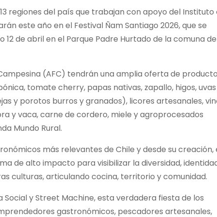
 regiones del país que trabajan con apoyo del Instituto
arán este año en el Festival Ñam Santiago 2026, que se
go 12 de abril en el Parque Padre Hurtado de la comuna de
ar Campesina (AFC) tendrán una amplia oferta de product
nica, tomate cherry, papas nativas, zapallo, higos, uvas
s y porotos burros y granados), licores artesanales, vin
bra y vaca, carne de cordero, miele y agroprocesados
nda Mundo Rural.
tronómicos más relevantes de Chile y desde su creación,
a de alto impacto para visibilizar la diversidad, identida
as culturas, articulando cocina, territorio y comunidad.
Social y Street Machine, esta verdadera fiesta de los
emprendedores gastronómicos, pescadores artesanales,