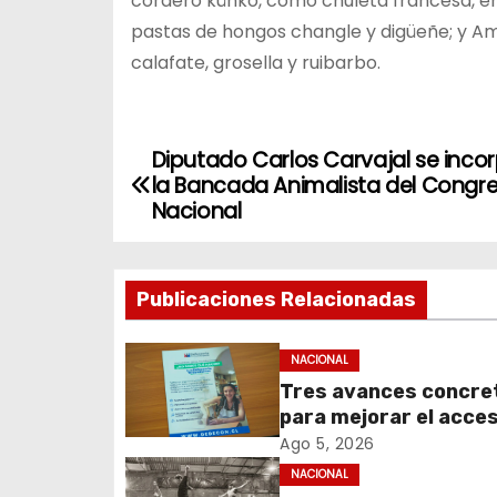
cordero künko, como chuleta francesa, en
pastas de hongos changle y digüeñe; y Am
calafate, grosella y ruibarbo.
Diputado Carlos Carvajal se inco
N
la Bancada Animalista del Congr
a
Nacional
v
Publicaciones Relacionadas
e
g
NACIONAL
Tres avances concre
a
para mejorar el acces
c
información y proteg
Ago 5, 2026
derechos de los
NACIONAL
i
contribuyentes en m