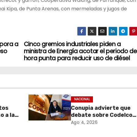
trecot y garrón; Cooperativa Walüng, de Purranque, con
ai Kipa, de Punta Arenas, con mermeladas y jugos de
rpora a
Cinco gremios industriales piden a
eso
ministra de Energía acotar el periodo de
hora punta para reducir uso de diésel
NACIONAL
tos
Conupia advierte que
o a la
debate sobre Codelco
er los
podría abrir la puerta a
Ago 4, 2026
nueva ola de
ateria
privatizaciones en Chil