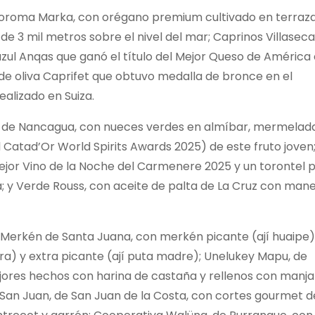
oroma Marka, con orégano premium cultivado en terraza
 3 mil metros sobre el nivel del mar; Caprinos Villaseca
 azul Anqas que ganó el título del Mejor Queso de América
de oliva Caprifet que obtuvo medalla de bronce en el
alizado en Suiza.
a, de Nancagua, con nueces verdes en almíbar, mermelada
l Catad’Or World Spirits Awards 2025) de este fruto joven
ejor Vino de la Noche del Carmenere 2025 y un torontel 
; y Verde Rouss, con aceite de palta de La Cruz con mane
í Merkén de Santa Juana, con merkén picante (ají huaipe)
ra) y extra picante (ají puta madre); Unelukey Mapu, de
jores hechos con harina de castaña y rellenos con manja
San Juan, de San Juan de la Costa, con cortes gourmet d