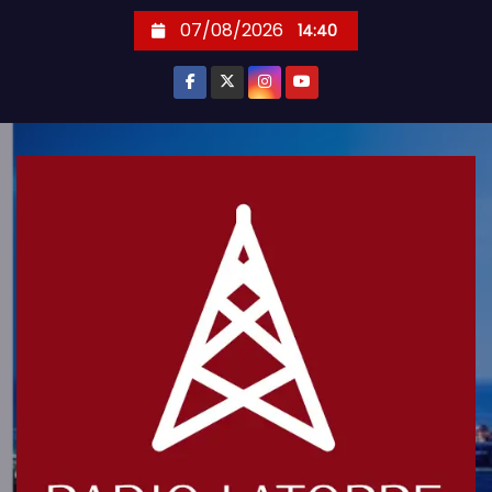
S
07/08/2026
14:40
k
i
p
t
o
c
o
n
t
e
n
t