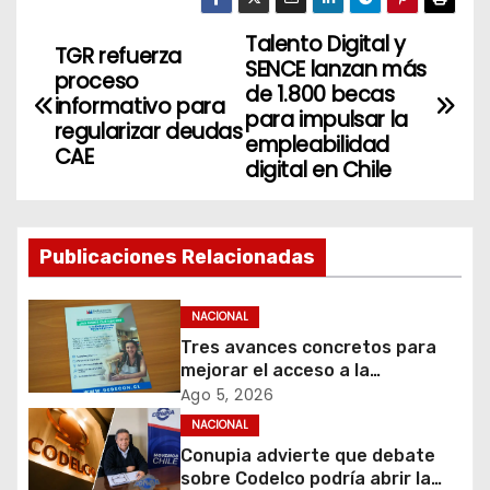
Talento Digital y
N
TGR refuerza
SENCE lanzan más
proceso
a
de 1.800 becas
informativo para
para impulsar la
regularizar deudas
v
empleabilidad
CAE
digital en Chile
e
g
Publicaciones Relacionadas
a
c
NACIONAL
Tres avances concretos para
i
mejorar el acceso a la
información y proteger los
Ago 5, 2026
ó
derechos de los contribuyentes
NACIONAL
en materia de avalúos y
Conupia advierte que debate
n
contribuciones
sobre Codelco podría abrir la