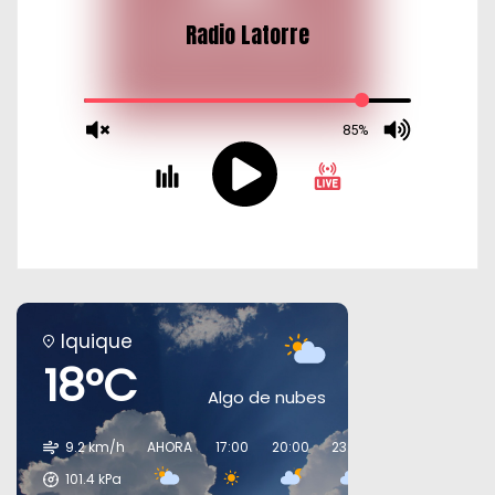
Iquique
18°C
Algo de nubes
9.2 km/h
AHORA
17:00
20:00
23:00
02:00
05:00
101.4
kPa