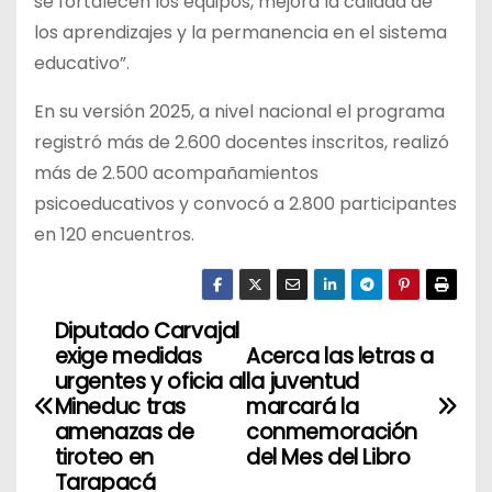
se fortalecen los equipos, mejora la calidad de
los aprendizajes y la permanencia en el sistema
educativo”.
En su versión 2025, a nivel nacional el programa
registró más de 2.600 docentes inscritos, realizó
más de 2.500 acompañamientos
psicoeducativos y convocó a 2.800 participantes
en 120 encuentros.
Diputado Carvajal
N
exige medidas
Acerca las letras a
a
urgentes y oficia al
la juventud
Mineduc tras
marcará la
v
amenazas de
conmemoración
tiroteo en
del Mes del Libro
e
Tarapacá