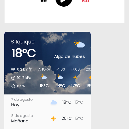
Iquique
18°C
Algo de nubes
6.2 km/h
AHORA
14:00
17:00
20:00
23:00
02:00
101.7
kPa
18°C
18°C
17°C
16°C
16°C
16°C
67
%
7 de agosto
18°C
15°C
Hoy
8 de agosto
20°C
15°C
Mañana