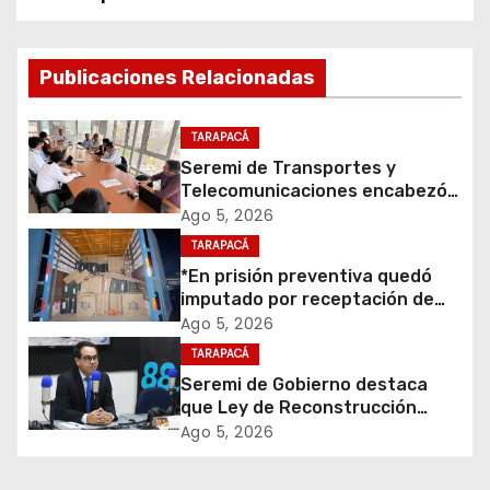
g
a
Publicaciones Relacionadas
c
TARAPACÁ
i
Seremi de Transportes y
Telecomunicaciones encabezó
ó
primera mesa de coordinación
Ago 5, 2026
para el retiro de cables en
TARAPACÁ
n
desuso en Iquique
*En prisión preventiva quedó
d
imputado por receptación de
cigarrillos avaluados en $1.600
Ago 5, 2026
e
millones*
TARAPACÁ
Seremi de Gobierno destaca
e
que Ley de Reconstrucción
Nacional impulsará la inversión
Ago 5, 2026
n
y el empleo en Tarapacá