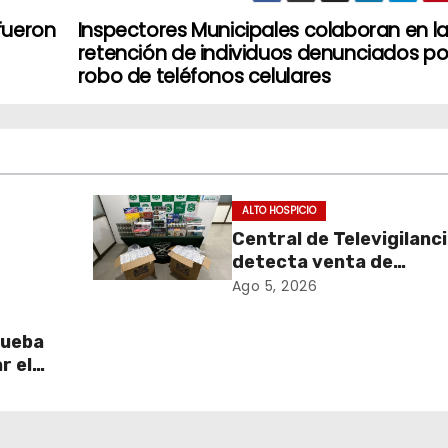
fueron
Inspectores Municipales colaboran en l
retención de individuos denunciados po
robo de teléfonos celulares
ALTO HOSPICIO
Central de Televigilanc
detecta venta de
de
cigarrillos de contraba
Ago 5, 2026
y permite incautación 
más de 3 mil cajetillas
rueba
r el
l