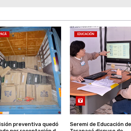
PACÁ
EDUCACIÓN
isión preventiva quedó
Seremi de Educación d
ado por receptación de
Tarapacá dispuso de