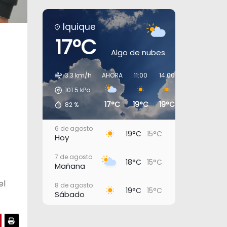
Iquique
17°C
Algo de nubes
3.3 km/h
AHORA
11:00
14:00
17:00
20:0
101.5
kPa
17°C
19°C
19°C
17°C
16°
82
%
6 de agosto
19°C
15°C
Hoy
7 de agosto
18°C
15°C
Mañana
el
8 de agosto
19°C
15°C
Sábado
9 de agosto
18°C
15°C
Domingo