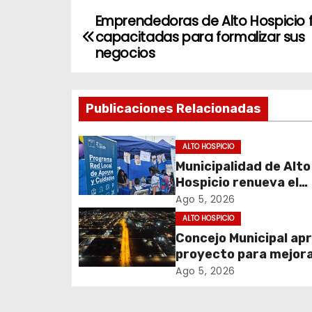
Emprendedoras de Alto Hospicio 
N
capacitadas para formalizar sus
a
negocios
v
Publicaciones Relacionadas
e
g
ALTO HOSPICIO
Municipalidad de Alto
a
Hospicio renueva el
c
Programa Red Local 
Ago 5, 2026
Apoyos y Cuidados
ALTO HOSPICIO
i
Concejo Municipal ap
proyecto para mejora
ó
alumbrado público de
Ago 5, 2026
n
sector El Boro