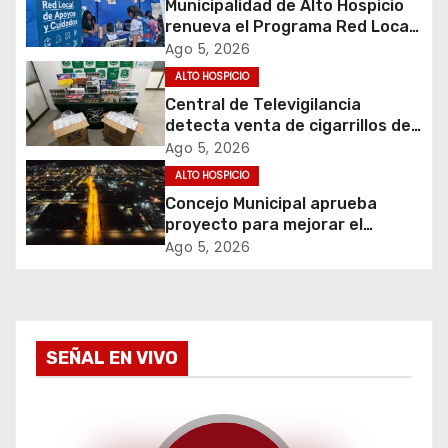
Municipalidad de Alto Hospicio
i
renueva el Programa Red Local
de Apoyos y Cuidados
Ago 5, 2026
ó
ALTO HOSPICIO
Central de Televigilancia
n
detecta venta de cigarrillos de
contrabando y permite
d
Ago 5, 2026
incautación de más de 3 mil
ALTO HOSPICIO
cajetillas
e
Concejo Municipal aprueba
proyecto para mejorar el
e
alumbrado público del sector El
Ago 5, 2026
Boro
n
t
SEÑAL EN VIVO
r
a