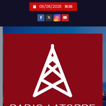
S
06/08/2026
18:36
k
i
p
t
o
c
o
n
t
e
n
t