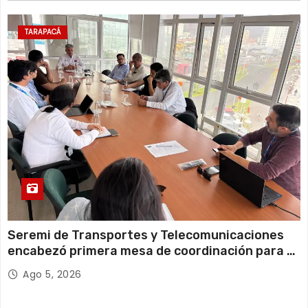
11 de agosto
20°C
18°C
Martes
TARAPACÁ
12 de agosto
21°C
18°C
Miércoles
Seremi de Transportes y Telecomunicaciones
encabezó primera mesa de coordinación para el
retiro de cables en desuso en Iquique
Ago 5, 2026