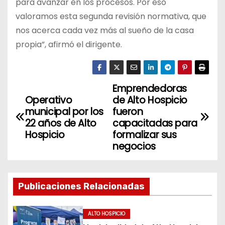
para avanzar en los procesos. Por eso
valoramos esta segunda revisión normativa, que
nos acerca cada vez más al sueño de la casa
propia”, afirmó el dirigente.
Emprendedoras
N
Operativo
de Alto Hospicio
a
municipal por los
fueron
22 años de Alto
capacitadas para
v
Hospicio
formalizar sus
negocios
e
g
Publicaciones Relacionadas
a
c
ALTO HOSPICIO