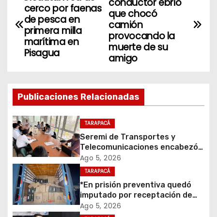
conductor ebrio
cerco por faenas
a
que chocó
de pesca en
camión
primera milla
v
provocando la
marítima en
muerte de su
Pisagua
e
amigo
g
a
Publicaciones Relacionadas
c
TARAPACÁ
i
Seremi de Transportes y
Telecomunicaciones encabezó
ó
primera mesa de coordinación
Ago 5, 2026
para el retiro de cables en
TARAPACÁ
n
desuso en Iquique
*En prisión preventiva quedó
d
imputado por receptación de
cigarrillos avaluados en $1.600
Ago 5, 2026
millones*