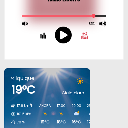
Iquique
19°C
Cielo claro
17.6 km/h
AHORA
17:00
20:00
23:00
02:00
05:00
101.5
kPa
19°C
18°C
16°C
17°C
16°C
16°C
70
%