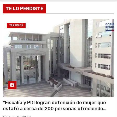
9 de agosto
TE LO PERDISTE
18°C
16°C
Domingo
10 de agosto
19°C
16°C
Lunes
TARAPACÁ
11 de agosto
20°C
17°C
Martes
*Fiscalía y PDI logran detención de mujer que
estafó a cerca de 200 personas ofreciendo
falsos cupos para viviendas sociales*