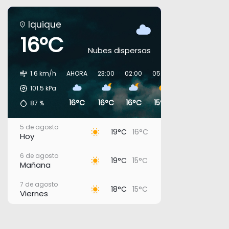
Iquique
16°C
Nubes dispersas
1.6 km/h
AHORA
23:00
02:00
05:00
08:00
11:00
101.5
kPa
16°C
16°C
16°C
15°C
17°C
19°C
87
%
5 de agosto
19°C
16°C
Hoy
6 de agosto
19°C
15°C
Mañana
7 de agosto
18°C
15°C
Viernes
8 de agosto
19°C
15°C
Sábado