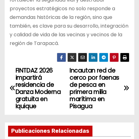
proyectos estratégicos no solo responde a
demandas históricas de la región, sino que
también, es clave para su desarrollo, integración
y calidad de vida de las vecinas y vecinos de la
región de Tarapacá.
FINTDAZ 2026
Incautan red de
N
impartirá
cerco por faenas
a
residencia de
de pesca en
Danza Moderna
primera milla
v
gratuita en
marítima en
Iquique
Pisagua
e
g
Publicaciones Relacionadas
a