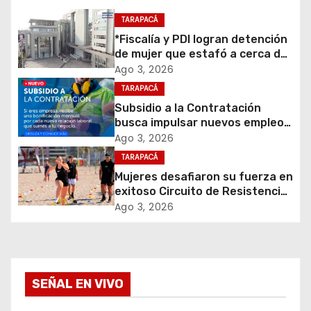
c
TARAPACÁ
*Fiscalía y PDI logran detención
i
de mujer que estafó a cerca de
200 personas ofreciendo falsos
Ago 3, 2026
ó
cupos para viviendas sociales*
TARAPACÁ
Subsidio a la Contratación
n
busca impulsar nuevos empleos
formales en Tarapacá
d
Ago 3, 2026
TARAPACÁ
e
Mujeres desafiaron su fuerza en
exitoso Circuito de Resistencia
e
en Arena organizado por Val’d
Ago 3, 2026
Gym
n
t
SEÑAL EN VIVO
r