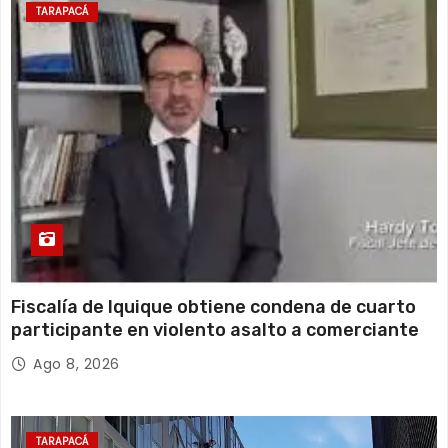
22°C
19°C
Jueves
TARAPACÁ
14 de agosto
20°C
18°C
Viernes
Fiscalía de Iquique obtiene condena de cuarto
participante en violento asalto a comerciante
Ago 8, 2026
TARAPACÁ