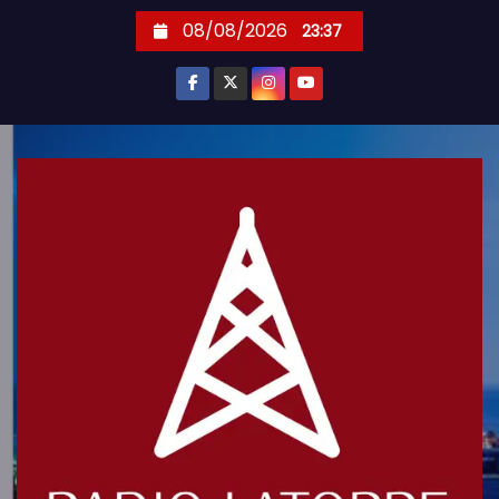
S
08/08/2026
23:37
k
i
p
t
o
c
o
n
t
e
n
t