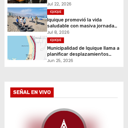
intercambio turístico que
Jul 22, 2026
n
impulse conexión aérea directa
IQUIQUE
d
Iquique promovió la vida
saludable con masiva jornada
e
de CrossFit familiar organizada
Jul 8, 2026
por SENDA Previene Iquique
IQUIQUE
e
Municipalidad de Iquique llama a
planificar desplazamientos
n
durante Iquique 5150 Triathlon
Jun 25, 2026
t
r
a
SEÑAL EN VIVO
d
a