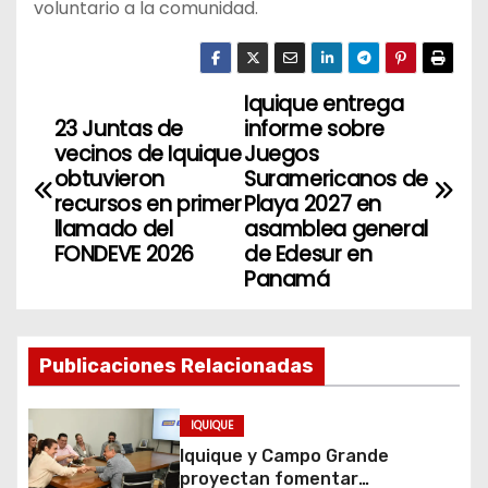
voluntario a la comunidad.
Iquique entrega
N
23 Juntas de
informe sobre
a
vecinos de Iquique
Juegos
obtuvieron
Suramericanos de
v
recursos en primer
Playa 2027 en
llamado del
asamblea general
e
FONDEVE 2026
de Edesur en
Panamá
g
a
Publicaciones Relacionadas
c
i
IQUIQUE
Iquique y Campo Grande
ó
proyectan fomentar