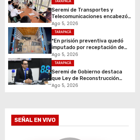
TARAPACÁ
i
Seremi de Transportes y
Telecomunicaciones encabezó
ó
primera mesa de coordinación
Ago 5, 2026
para el retiro de cables en
TARAPACÁ
n
desuso en Iquique
*En prisión preventiva quedó
d
imputado por receptación de
cigarrillos avaluados en $1.600
Ago 5, 2026
e
millones*
TARAPACÁ
Seremi de Gobierno destaca
e
que Ley de Reconstrucción
Nacional impulsará la inversión
Ago 5, 2026
n
y el empleo en Tarapacá
t
r
SEÑAL EN VIVO
a