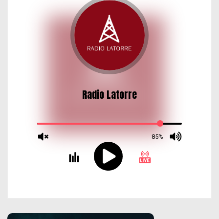
d
a
s