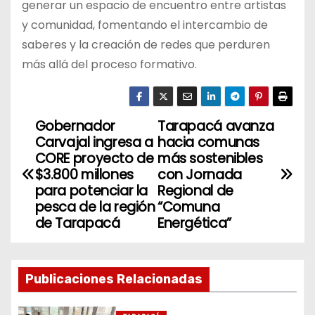
generar un espacio de encuentro entre artistas
y comunidad, fomentando el intercambio de
saberes y la creación de redes que perduren
más allá del proceso formativo.
Gobernador
Tarapacá avanza
N
Carvajal ingresa a
hacia comunas
a
CORE proyecto de
más sostenibles
$3.800 millones
con Jornada
v
para potenciar la
Regional de
pesca de la región
“Comuna
e
de Tarapacá
Energética”
g
a
Publicaciones Relacionadas
c