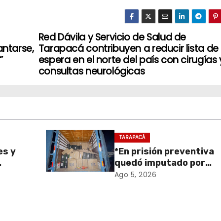
Red Dávila y Servicio de Salud de
antarse,
Tarapacá contribuyen a reducir lista de
”
espera en el norte del país con cirugías 
consultas neurológicas
TARAPACÁ
es y
*En prisión preventiva
quedó imputado por
sa de
receptación de cigarril
Ago 5, 2026
retiro
avaluados en $1.600
en
millones*