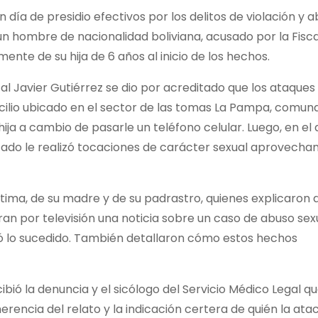
n día de presidio efectivos por los delitos de violación y 
n hombre de nacionalidad boliviana, acusado por la Fisca
nte de su hija de 6 años al inicio de los hechos.
iscal Javier Gutiérrez se dio por acreditado que los ataques
omicilio ubicado en el sector de las tomas La Pampa, comun
hija a cambio de pasarle un teléfono celular. Luego, en el
putado le realizó tocaciones de carácter sexual aprovecha
íctima, de su madre y de su padrastro, quienes explicaron 
ran por televisión una noticia sobre un caso de abuso sex
lató lo sucedido. También detallaron cómo estos hechos
bió la denuncia y el sicólogo del Servicio Médico Legal q
erencia del relato y la indicación certera de quién la atac