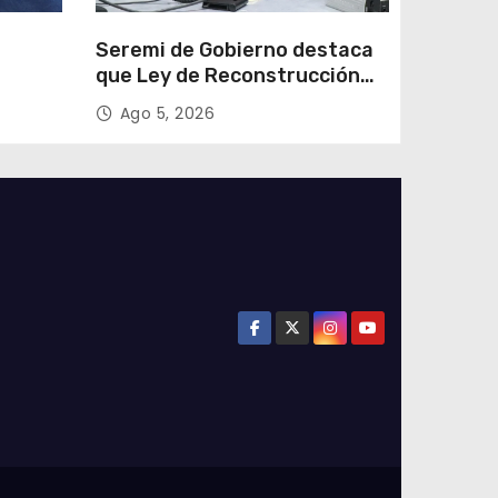
e
Seremi de Gobierno destaca
que Ley de Reconstrucción
ar
Nacional impulsará la
Ago 5, 2026
colar
inversión y el empleo en
Tarapacá