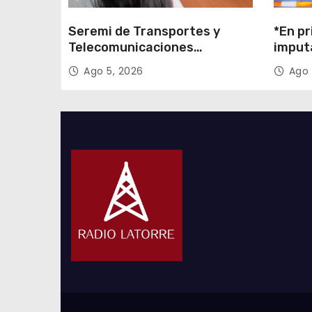
Seremi de Transportes y
*En pr
Telecomunicaciones
imput
encabezó primera mesa de
cigarr
Ago 5, 2026
Ago 
coordinación para el retiro de
$1.600
cables en desuso en Iquique