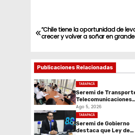
N
“Chile tiene la oportunidad de lev
a
crecer y volver a soñar en grande
v
e
Publicaciones Relacionadas
g
TARAPACÁ
a
Seremi de Transport
c
Telecomunicaciones
encabezó primera me
Ago 5, 2026
i
coordinación para el 
TARAPACÁ
de cables en desuso 
Seremi de Gobierno
ó
Iquique
destaca que Ley de