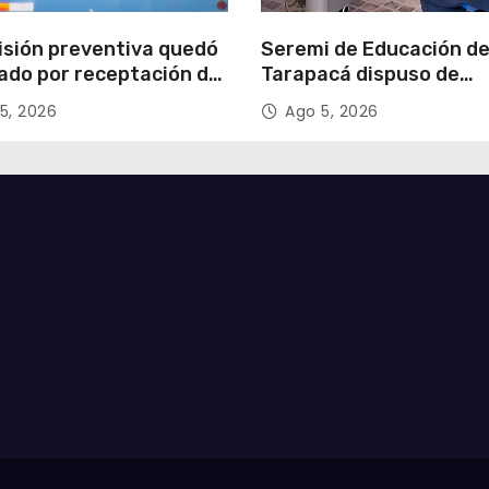
isión preventiva quedó
Seremi de Educación d
ado por receptación de
Tarapacá dispuso de
illos avaluados en
facilitadores para apoy
5, 2026
Ago 5, 2026
 millones*
proceso de Admisión Es
2027