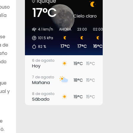
Iquique
abuso
17°C
lía
Cielo claro
4.1 km/h
AHORA
23:00
02:00
05:00
08:
 se
101.5
kPa
a de
17°C
17°C
16°C
16°C
16°
82
%
 año
6 de agosto
ndo
19°C
15°C
Hoy
7 de agosto
18°C
15°C
Mañana
que
ual y
8 de agosto
19°C
15°C
Sábado
9 de agosto
18°C
15°C
Domingo
ue
10 de agosto
ó.
20°C
16°C
Lunes