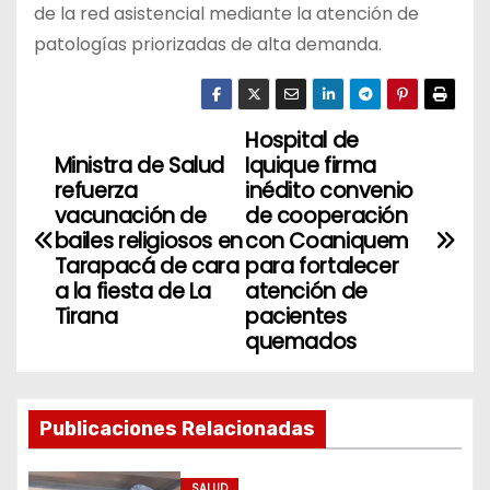
de la red asistencial mediante la atención de
patologías priorizadas de alta demanda.
Hospital de
N
Ministra de Salud
Iquique firma
a
refuerza
inédito convenio
vacunación de
de cooperación
v
bailes religiosos en
con Coaniquem
Tarapacá de cara
para fortalecer
e
a la fiesta de La
atención de
Tirana
pacientes
g
quemados
a
c
Publicaciones Relacionadas
i
SALUD