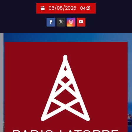
S
08/08/2026
04:21
k
i
p
t
o
c
o
n
t
e
n
t