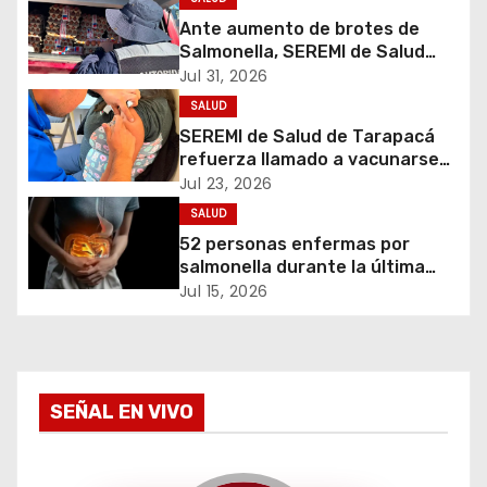
ó
Ante aumento de brotes de
Salmonella, SEREMI de Salud
n
refuerza prohibición del uso de
Jul 31, 2026
huevos crudos
d
SALUD
SEREMI de Salud de Tarapacá
e
refuerza llamado a vacunarse
tras ampliación de campaña
Jul 23, 2026
e
contra la influenza para toda la
SALUD
población
52 personas enfermas por
n
salmonella durante la última
semana
t
Jul 15, 2026
r
a
SEÑAL EN VIVO
d
a