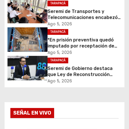
TARAPACÁ
i
Seremi de Transportes y
Telecomunicaciones encabezó
ó
primera mesa de coordinación
Ago 5, 2026
para el retiro de cables en
TARAPACÁ
n
desuso en Iquique
*En prisión preventiva quedó
d
imputado por receptación de
cigarrillos avaluados en $1.600
Ago 5, 2026
e
millones*
TARAPACÁ
Seremi de Gobierno destaca
e
que Ley de Reconstrucción
Nacional impulsará la inversión
Ago 5, 2026
n
y el empleo en Tarapacá
t
r
SEÑAL EN VIVO
a