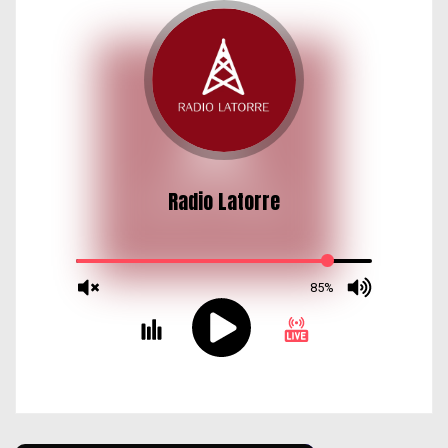
d
a
s