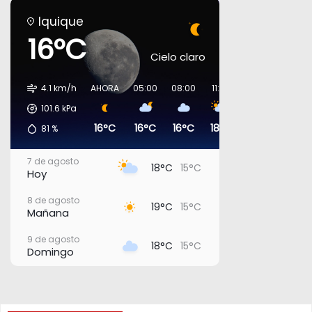
Iquique
16°C
Cielo claro
4.1 km/h
AHORA
05:00
08:00
11:00
14:00
17:00
101.6
kPa
16°C
16°C
16°C
18°C
18°C
17°C
81
%
7 de agosto
18°C
15°C
Hoy
8 de agosto
19°C
15°C
Mañana
9 de agosto
18°C
15°C
Domingo
10 de agosto
20°C
16°C
Lunes