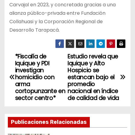
Carvajal en 2023, y concretada gracias a una
alianza público-privada entre Fundación
Collahuasi y la Corporación Regional de
Desarrollo Tarapacá.
*Fiscalía de
Estudio revela que
N
Iquique y PDI
Iquique y Alto
a
investigan
Hospicio se
homicidio con
estancan bajo el
v
arma
promedio
cortopunzante en
nacional en índice
e
sector centro*
de calidad de vida
g
a
Publicaciones Relacionadas
c