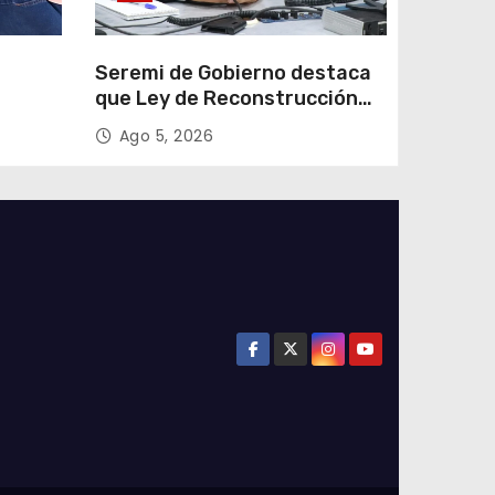
e
Seremi de Gobierno destaca
que Ley de Reconstrucción
ar
Nacional impulsará la
Ago 5, 2026
colar
inversión y el empleo en
Tarapacá