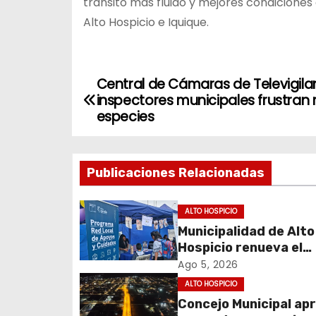
tránsito más fluido y mejores condiciones 
Alto Hospicio e Iquique.
Central de Cámaras de Televigila
N
inspectores municipales frustran
a
especies
v
Publicaciones Relacionadas
e
g
ALTO HOSPICIO
Municipalidad de Alto
a
Hospicio renueva el
c
Programa Red Local 
Ago 5, 2026
Apoyos y Cuidados
ALTO HOSPICIO
i
Concejo Municipal ap