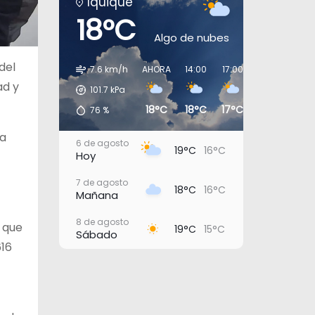
Iquique
18°C
Algo de nubes
del
7.6 km/h
AHORA
14:00
17:00
20:00
23:0
ad y
101.7
kPa
18°C
18°C
17°C
16°C
16°
76
%
la
6 de agosto
19°C
16°C
Hoy
7 de agosto
18°C
16°C
Mañana
8 de agosto
 que
19°C
15°C
Sábado
616
9 de agosto
18°C
15°C
Domingo
10 de agosto
20°C
16°C
Lunes