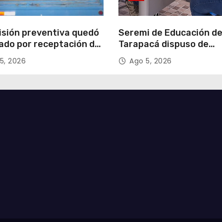
isión preventiva quedó
Seremi de Educación d
ado por receptación de
Tarapacá dispuso de
illos avaluados en
facilitadores para apoy
5, 2026
Ago 5, 2026
 millones*
proceso de Admisión Es
2027