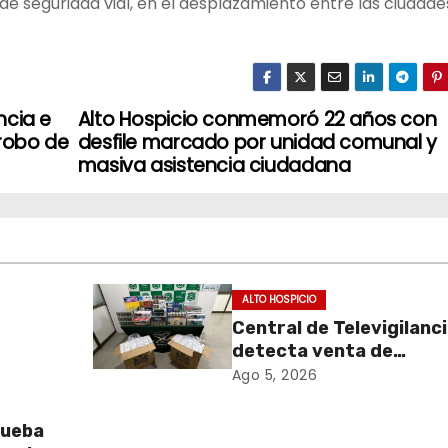
de seguridad vial, en el desplazamiento entre las ciudade
ncia e
Alto Hospicio conmemoró 22 años con
 robo de
desfile marcado por unidad comunal y
masiva asistencia ciudadana
ALTO HOSPICIO
Central de Televigilanc
detecta venta de
de
cigarrillos de contraba
Ago 5, 2026
y permite incautación 
más de 3 mil cajetillas
rueba