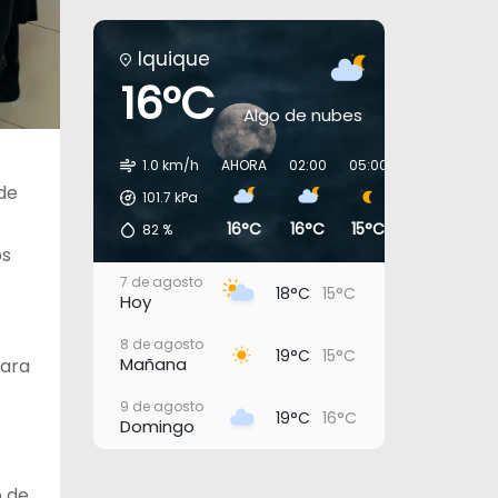
Iquique
16°C
Algo de nubes
1.0 km/h
AHORA
02:00
05:00
08:00
11:0
de
101.7
kPa
16°C
16°C
15°C
17°C
19°
82
%
os
7 de agosto
18°C
15°C
Hoy
8 de agosto
19°C
15°C
Mañana
para
9 de agosto
19°C
16°C
Domingo
10 de agosto
20°C
16°C
Lunes
o de