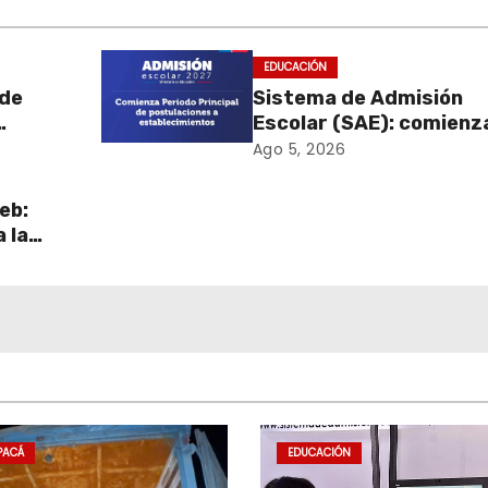
EDUCACIÓN
 de
Sistema de Admisión
Escolar (SAE): comienz
poyar
las postulaciones a
Ago 5, 2026
establecimientos para
2027
eb:
 la
sus
PACÁ
EDUCACIÓN