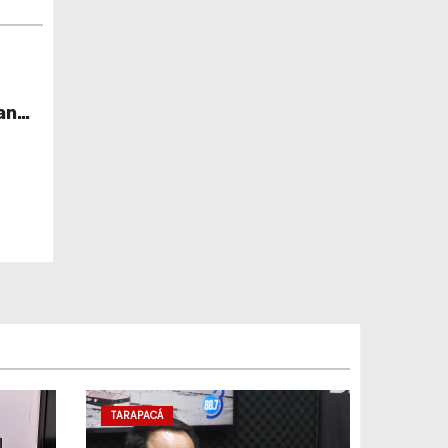
an
TARAPACÁ