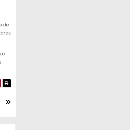
s de
joras
bre
s