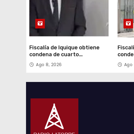
d
a
s
Fiscalía de Iquique obtiene
Fiscal
condena de cuarto
conde
participante en violento
partic
Ago 8, 2026
Ago 
asalto a comerciante
asalt