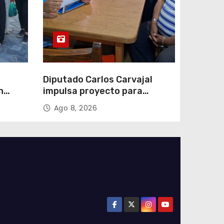
Diputado Carlos Carvajal
n
impulsa proyecto para
homenajear en vida al
Ago 8, 2026
campeón mundial Raúl
Choque