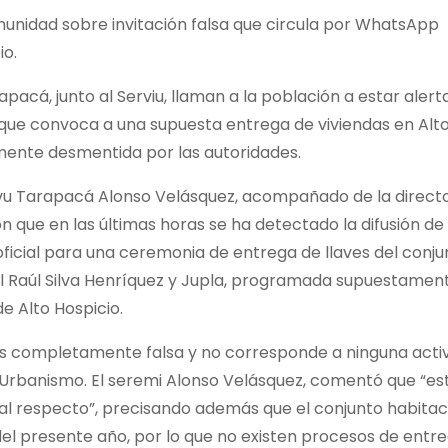
omunidad sobre invitación falsa que circula por WhatsApp
io.
acá, junto al Serviu, llaman a la población a estar alert
sa que convoca a una supuesta entrega de viviendas en Alt
mente desmentida por las autoridades.
nvu Tarapacá Alonso Velásquez, acompañado de la direct
n que en las últimas horas se ha detectado la difusión de
ficial para una ceremonia de entrega de llaves del conju
nal Raúl Silva Henríquez y Jupla, programada supuestamen
e Alto Hospicio.
es completamente falsa y no corresponde a ninguna acti
y Urbanismo. El seremi Alonso Velásquez, comentó que “es
 al respecto”, precisando además que el conjunto habitac
l presente año, por lo que no existen procesos de entr