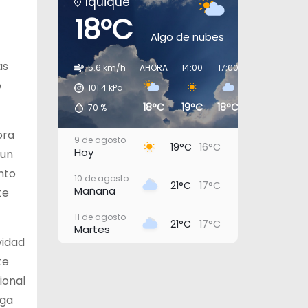
Iquique
18°C
Algo de nubes
as
5.6 km/h
AHORA
14:00
17:00
20:00
23:0
o
101.4
kPa
18°C
19°C
18°C
17°C
16°
70
%
ora
9 de agosto
19°C
16°C
Hoy
 un
nto
10 de agosto
21°C
17°C
Mañana
te
11 de agosto
21°C
17°C
Martes
vidad
12 de agosto
te
23°C
19°C
Miércoles
ional
13 de agosto
ega
22°C
18°C
Jueves