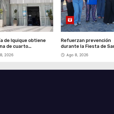
ía de Iquique obtiene
Refuerzan prevención
na de cuarto
durante la Fiesta de Sa
ipante en violento
Lorenzo
8, 2026
Ago 8, 2026
o a comerciante