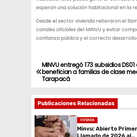
esperan una solución habitacional en la r
Desde el sector vivienda reiteraron el l
canales oficiales del MINVU y evitar compa
confianza pública y el correcto desarrollo
MINVU entregó 173 subsidios DS01
N
benefician a familias de clase me
a
Tarapacá
v
Publicaciones Relacionadas
e
g
VIVIENDA
Minvu: Abierto Prime
a
Llamado de 2026 al