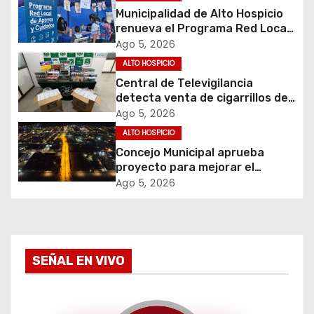
ó
Municipalidad de Alto Hospicio
renueva el Programa Red Local
n
de Apoyos y Cuidados
Ago 5, 2026
d
ALTO HOSPICIO
Central de Televigilancia
e
detecta venta de cigarrillos de
contrabando y permite
Ago 5, 2026
e
incautación de más de 3 mil
ALTO HOSPICIO
cajetillas
Concejo Municipal aprueba
n
proyecto para mejorar el
alumbrado público del sector El
t
Ago 5, 2026
Boro
r
a
SEÑAL EN VIVO
d
a