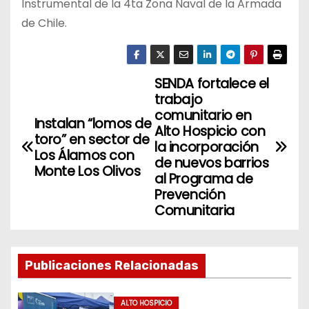
Instrumental de la 4ta Zona Naval de la Armada
de Chile.
SENDA fortalece el
N
trabajo
a
comunitario en
Instalan “lomos de
Alto Hospicio con
toro” en sector de
v
la incorporación
Los Álamos con
de nuevos barrios
Monte Los Olivos
e
al Programa de
Prevención
g
Comunitaria
a
c
Publicaciones Relacionadas
i
ALTO HOSPICIO