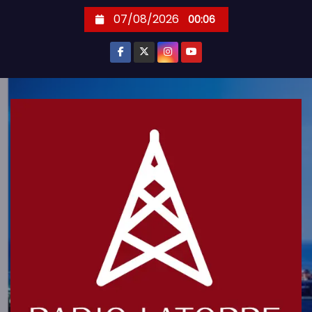
S
07/08/2026
00:06
k
i
p
t
o
c
o
n
t
e
n
t