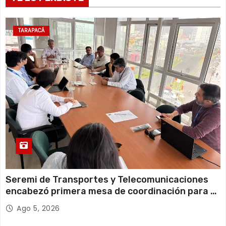
Lunes
11 de agosto
21°C
18°C
Martes
TARAPACÁ
12 de agosto
22°C
19°C
Miércoles
Seremi de Transportes y Telecomunicaciones
encabezó primera mesa de coordinación para el
retiro de cables en desuso en Iquique
Ago 5, 2026