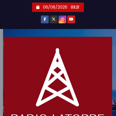
S
06/08/2026
03:21
k
i
p
t
o
c
o
n
t
e
n
t