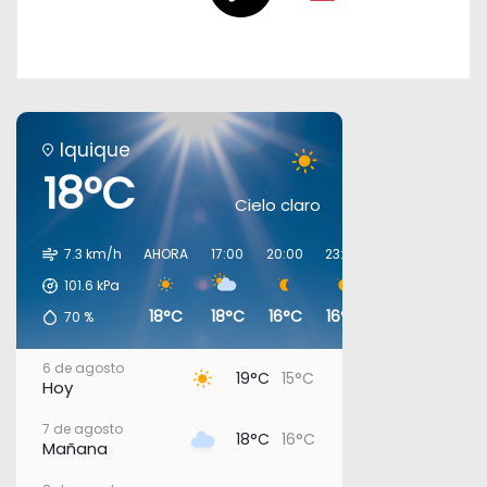
Iquique
18°C
Cielo claro
7.3 km/h
AHORA
17:00
20:00
23:00
02:00
05:00
101.6
kPa
18°C
18°C
16°C
16°C
16°C
16°C
70
%
6 de agosto
19°C
15°C
Hoy
7 de agosto
18°C
16°C
Mañana