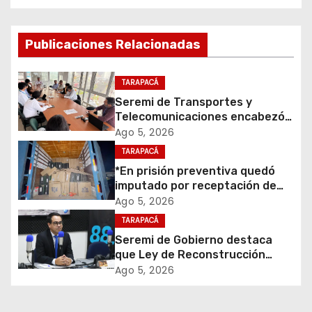
e
g
Publicaciones Relacionadas
a
TARAPACÁ
c
Seremi de Transportes y
Telecomunicaciones encabezó
i
primera mesa de coordinación
Ago 5, 2026
para el retiro de cables en
TARAPACÁ
ó
desuso en Iquique
*En prisión preventiva quedó
imputado por receptación de
n
cigarrillos avaluados en $1.600
Ago 5, 2026
millones*
d
TARAPACÁ
Seremi de Gobierno destaca
e
que Ley de Reconstrucción
Nacional impulsará la inversión
Ago 5, 2026
e
y el empleo en Tarapacá
n