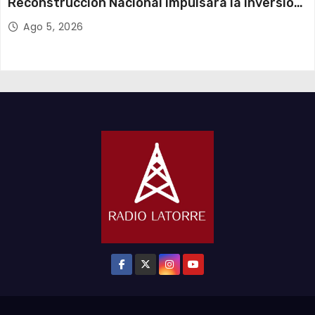
Reconstrucción Nacional impulsará la inversión
y el empleo en Tarapacá
Ago 5, 2026