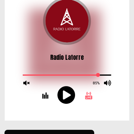
d
a
s