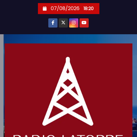
S
07/08/2026
18:20
k
i
p
t
o
c
o
n
t
e
n
t