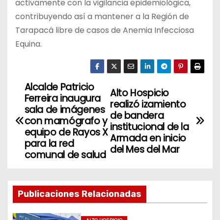
activamente con la vigilancia epidemiológica,
contribuyendo así a mantener a la Región de
Tarapacá libre de casos de Anemia Infecciosa
Equina.
Alcalde Patricio
N
Alto Hospicio
Ferreira inaugura
realizó izamiento
a
sala de imágenes
de bandera
con mamógrafo y
institucional de la
v
equipo de Rayos X
Armada en inicio
para la red
del Mes del Mar
e
comunal de salud
g
a
Publicaciones Relacionadas
c