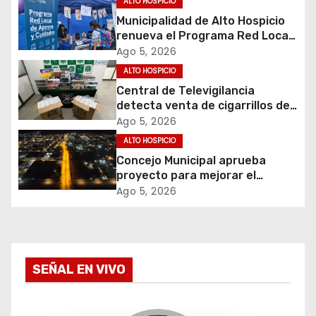
ALTO HOSPICIO
i
Municipalidad de Alto Hospicio
renueva el Programa Red Local
ó
de Apoyos y Cuidados
Ago 5, 2026
ALTO HOSPICIO
n
Central de Televigilancia
d
detecta venta de cigarrillos de
contrabando y permite
Ago 5, 2026
e
incautación de más de 3 mil
ALTO HOSPICIO
cajetillas
Concejo Municipal aprueba
e
proyecto para mejorar el
alumbrado público del sector El
Ago 5, 2026
n
Boro
t
r
SEÑAL EN VIVO
a