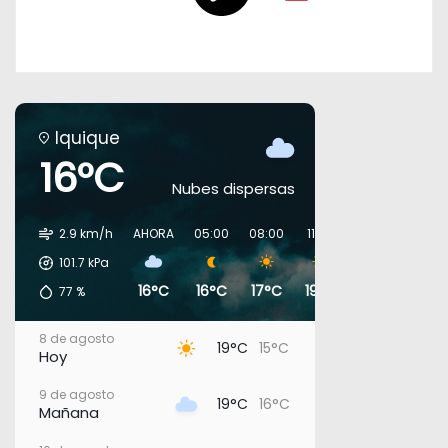
Iquique
16°C
Nubes dispersas
2.9 km/h
AHORA
05:00
08:00
11:00
14:00
17:00
101.7
kPa
16°C
16°C
17°C
19°C
19°C
18°C
77
%
8 de agosto
19°C
15°C
Hoy
9 de agosto
19°C
16°C
Mañana