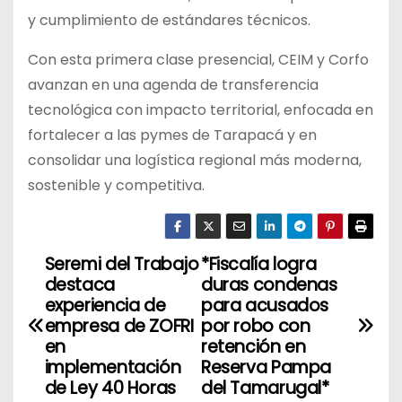
y cumplimiento de estándares técnicos.
Con esta primera clase presencial, CEIM y Corfo
avanzan en una agenda de transferencia
tecnológica con impacto territorial, enfocada en
fortalecer a las pymes de Tarapacá y en
consolidar una logística regional más moderna,
sostenible y competitiva.
Seremi del Trabajo
*Fiscalía logra
N
destaca
duras condenas
a
experiencia de
para acusados
empresa de ZOFRI
por robo con
v
en
retención en
implementación
Reserva Pampa
e
de Ley 40 Horas
del Tamarugal*