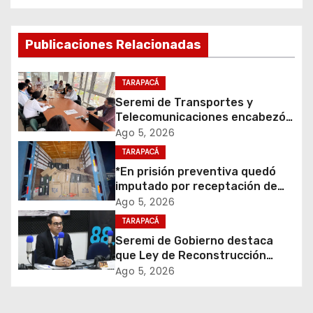
g
a
Publicaciones Relacionadas
c
TARAPACÁ
i
Seremi de Transportes y
Telecomunicaciones encabezó
ó
primera mesa de coordinación
Ago 5, 2026
para el retiro de cables en
TARAPACÁ
n
desuso en Iquique
*En prisión preventiva quedó
d
imputado por receptación de
cigarrillos avaluados en $1.600
Ago 5, 2026
e
millones*
TARAPACÁ
Seremi de Gobierno destaca
e
que Ley de Reconstrucción
Nacional impulsará la inversión
Ago 5, 2026
n
y el empleo en Tarapacá
t