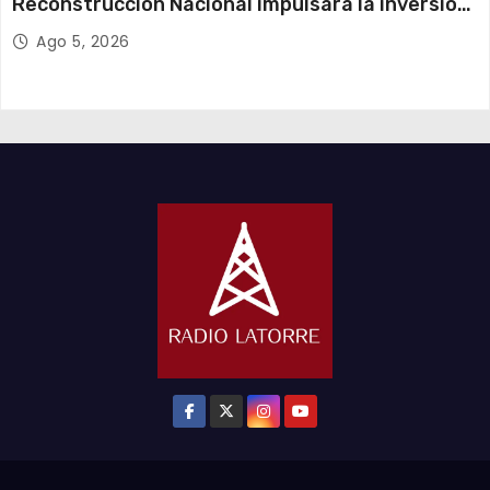
Reconstrucción Nacional impulsará la inversión
y el empleo en Tarapacá
Ago 5, 2026