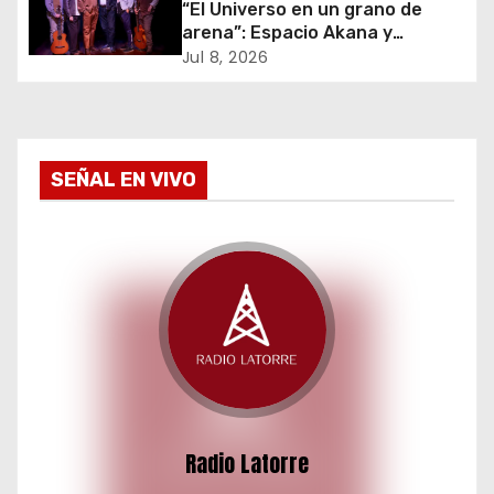
“El Universo en un grano de
e
arena”: Espacio Akana y
Theater Aber Andersrum
Jul 8, 2026
n
estrenarán obra en el Salón
Municipal Tarapacá
t
r
SEÑAL EN VIVO
a
d
a
s