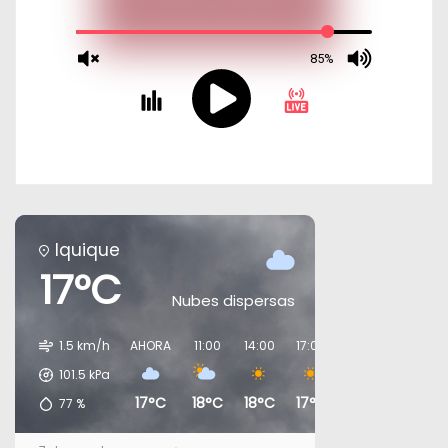
Iquique
17°C
Nubes dispersas
1.5 km/h
AHORA
11:00
14:00
17:00
20:00
23:00
101.5
kPa
17°C
18°C
18°C
17°C
16°C
16°C
77
%