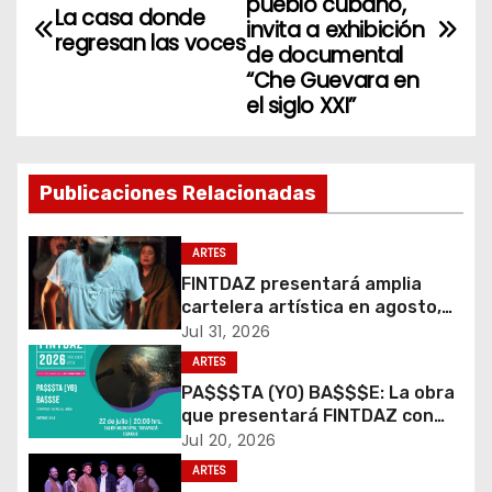
a
pueblo cubano,
La casa donde
invita a exhibición
regresan las voces
v
de documental
“Che Guevara en
e
el siglo XXI”
g
a
Publicaciones Relacionadas
c
ARTES
i
FINTDAZ presentará amplia
cartelera artística en agosto,
ó
para anunciar la programación
Jul 31, 2026
del Gran Festival 2026
ARTES
n
PA$$$TA (YO) BA$$$E: La obra
d
que presentará FINTDAZ con
funciones inclusivas en el Salón
Jul 20, 2026
e
Municipal Tarapacá
ARTES