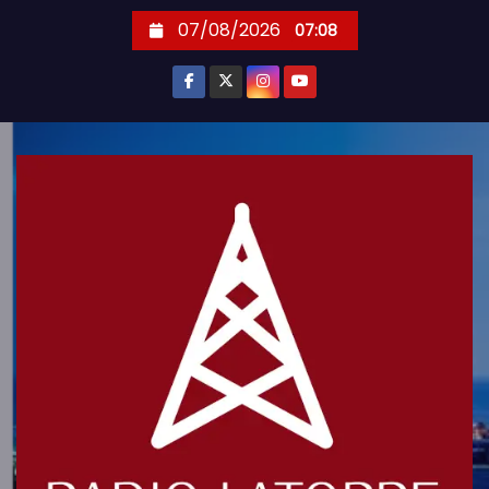
S
07/08/2026
07:08
k
i
p
t
o
c
o
n
t
e
n
t