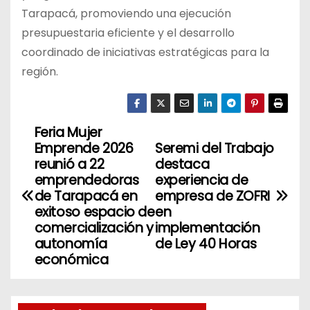
Tarapacá, promoviendo una ejecución
presupuestaria eficiente y el desarrollo
coordinado de iniciativas estratégicas para la
región.
Feria Mujer
N
Emprende 2026
Seremi del Trabajo
a
reunió a 22
destaca
emprendedoras
experiencia de
v
de Tarapacá en
empresa de ZOFRI
exitoso espacio de
en
e
comercialización y
implementación
autonomía
de Ley 40 Horas
g
económica
a