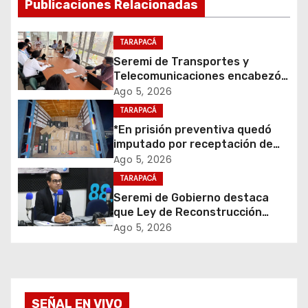
c
Publicaciones Relacionadas
i
TARAPACÁ
ó
Seremi de Transportes y
Telecomunicaciones encabezó
n
primera mesa de coordinación
Ago 5, 2026
para el retiro de cables en
d
TARAPACÁ
desuso en Iquique
*En prisión preventiva quedó
e
imputado por receptación de
cigarrillos avaluados en $1.600
Ago 5, 2026
e
millones*
TARAPACÁ
Seremi de Gobierno destaca
n
que Ley de Reconstrucción
Nacional impulsará la inversión
t
Ago 5, 2026
y el empleo en Tarapacá
r
a
SEÑAL EN VIVO