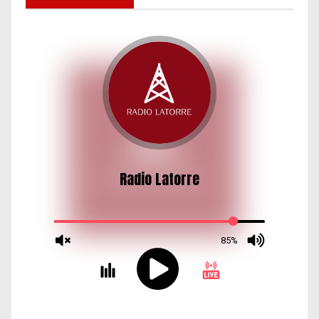
d
a
s