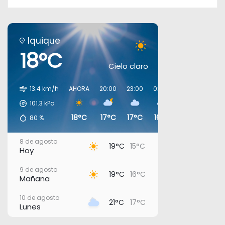
Iquique
18°C
Cielo claro
13.4 km/h
AHORA
20:00
23:00
02:00
05:00
08:0
101.3
kPa
18°C
17°C
17°C
16°C
16°C
17°C
80
%
8 de agosto
19°C
15°C
Hoy
9 de agosto
19°C
16°C
Mañana
10 de agosto
21°C
17°C
Lunes