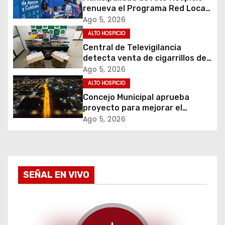
renueva el Programa Red Local
d
de Apoyos y Cuidados
Ago 5, 2026
e
ALTO HOSPICIO
Central de Televigilancia
e
detecta venta de cigarrillos de
contrabando y permite
Ago 5, 2026
n
incautación de más de 3 mil
ALTO HOSPICIO
cajetillas
t
Concejo Municipal aprueba
proyecto para mejorar el
r
alumbrado público del sector El
Ago 5, 2026
Boro
a
d
SEÑAL EN VIVO
a
s