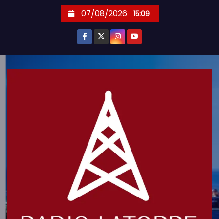
S
07/08/2026
15:09
k
i
p
t
o
c
o
n
t
e
n
t