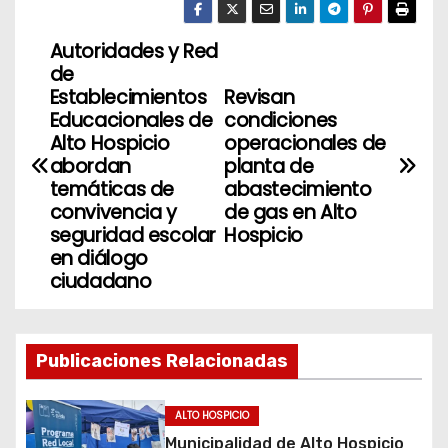
Autoridades y Red
N
de
a
Establecimientos
Revisan
Educacionales de
condiciones
v
Alto Hospicio
operacionales de
abordan
planta de
e
temáticas de
abastecimiento
convivencia y
de gas en Alto
g
seguridad escolar
Hospicio
en diálogo
a
ciudadano
c
i
Publicaciones Relacionadas
ó
ALTO HOSPICIO
n
Municipalidad de Alto Hospicio