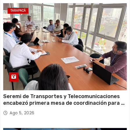
12 de agosto
22°C
18°C
Miércoles
TARAPACÁ
13 de agosto
21°C
18°C
Jueves
Seremi de Transportes y Telecomunicaciones
encabezó primera mesa de coordinación para el
retiro de cables en desuso en Iquique
Ago 5, 2026