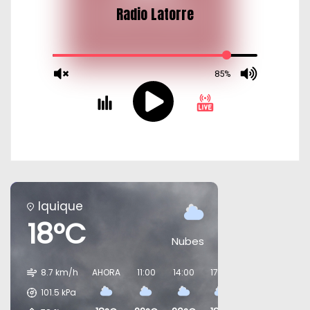
Iquique
18°C
Nubes
8.7 km/h
AHORA
11:00
14:00
17:00
20:00
23:00
101.5
kPa