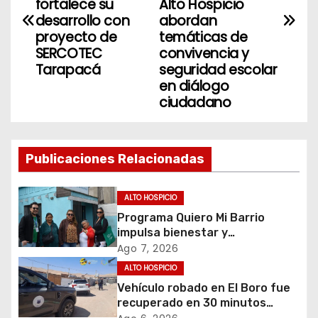
v
fortalece su
Alto Hospicio
desarrollo con
abordan
e
proyecto de
temáticas de
SERCOTEC
convivencia y
g
Tarapacá
seguridad escolar
en diálogo
a
ciudadano
c
i
Publicaciones Relacionadas
ó
ALTO HOSPICIO
n
Programa Quiero Mi Barrio
impulsa bienestar y
d
envejecimiento activo en
Ago 7, 2026
adultos mayores de Alto
e
ALTO HOSPICIO
Hospicio
Vehículo robado en El Boro fue
e
recuperado en 30 minutos
gracias a operativo coordinado