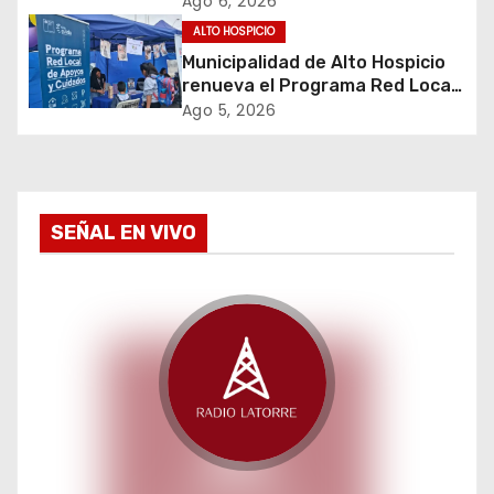
Ago 6, 2026
n
ALTO HOSPICIO
t
Municipalidad de Alto Hospicio
renueva el Programa Red Local
r
de Apoyos y Cuidados
Ago 5, 2026
a
d
SEÑAL EN VIVO
a
s