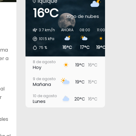
Iquique
16°C
Algo de nubes
3.7 km/h
AHORA
08:00
11:00
14:00
17:0
101.5
kPa
16°C
17°C
19°C
19°C
18°
75
%
rama
er a
8 de agosto
19°C
16°C
Hoy
9 de agosto
19°C
15°C
Mañana
al
10 de agosto
r
20°C
16°C
Lunes
11 de agosto
22°C
17°C
Martes
ales
12 de agosto
23°C
20°C
Miércoles