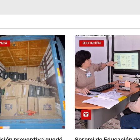
PACÁ
EDUCACIÓN
isión preventiva quedó
Seremi de Educación d