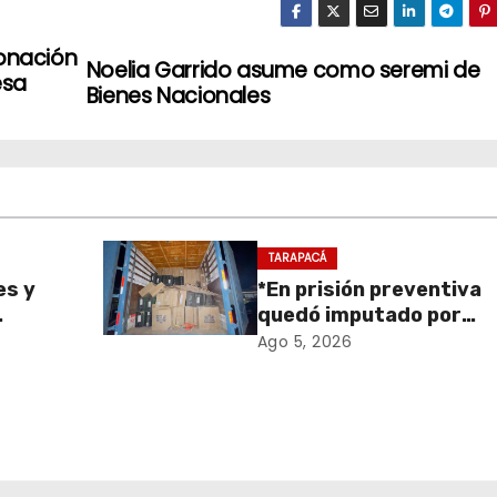
donación
Noelia Garrido asume como seremi de
esa
Bienes Nacionales
TARAPACÁ
es y
*En prisión preventiva
quedó imputado por
sa de
receptación de cigarril
Ago 5, 2026
retiro
avaluados en $1.600
en
millones*
onal
 y el