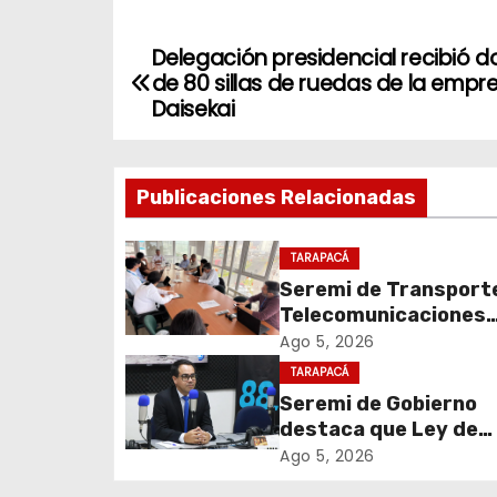
Delegación presidencial recibió 
N
de 80 sillas de ruedas de la empr
a
Daisekai
v
Publicaciones Relacionadas
e
g
TARAPACÁ
Seremi de Transport
a
Telecomunicaciones
c
encabezó primera me
Ago 5, 2026
coordinación para el 
TARAPACÁ
i
de cables en desuso 
Seremi de Gobierno
Iquique
destaca que Ley de
ó
Reconstrucción Naci
Ago 5, 2026
n
impulsará la inversión