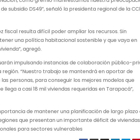
a Nación, como gremio manifestamos nuestra preocupaci
de subsidio DS49”, señaló la presidenta regional de la C
iscal resulta difícil poder ampliar los recursos. Sin
ner una política habitacional sostenible y que vaya en
ivienda”, agregó.
uarán impulsando instancias de colaboración público-pr
 la región. “Nuestro trabajo se mantendrá en aportar de
a las personas, para conseguir los mejores modelos que
ue llega a casi 18 mil viviendas requeridas en Tarapacá”,
portancia de mantener una planificación de largo plazo
egiones que presentan un importante déficit de viviendas
onales para sectores vulnerables