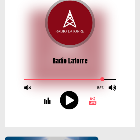
d
a
s