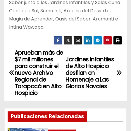
Saber junto a los Jardines Infantiles y Salas Cuna
Carita de Sol, Suma Inti, Arcoiris del Desierto,
Magia de Aprender, Oasis del Saber, Arumanti e
Intina Wawapa.
Aprueban más de
N
$7 mil millones
Jardines Infantiles
a
para construir el
de Alto Hospicio
nuevo Archivo
desfilan en
v
Regional de
Homenaje a Las
Tarapacá en Alto
Glorias Navales
e
Hospicio
g
a
Publicaciones Relacionadas
c