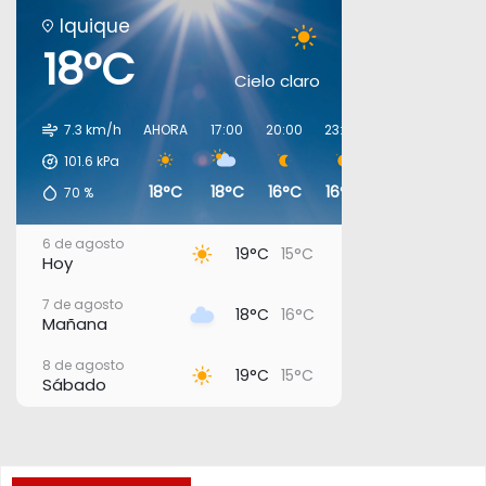
Iquique
18°C
Cielo claro
7.3 km/h
AHORA
17:00
20:00
23:00
02:00
05:00
101.6
kPa
18°C
18°C
16°C
16°C
16°C
16°C
70
%
6 de agosto
19°C
15°C
Hoy
7 de agosto
18°C
16°C
Mañana
8 de agosto
19°C
15°C
Sábado
9 de agosto
18°C
15°C
Domingo