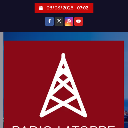
S
06/08/2026
07:02
k
i
p
t
o
c
o
n
t
e
n
t