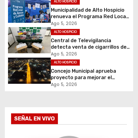
ALTO HOSPICIO
i
Municipalidad de Alto Hospicio
renueva el Programa Red Local
ó
de Apoyos y Cuidados
Ago 5, 2026
ALTO HOSPICIO
n
Central de Televigilancia
d
detecta venta de cigarrillos de
contrabando y permite
Ago 5, 2026
e
incautación de más de 3 mil
ALTO HOSPICIO
cajetillas
Concejo Municipal aprueba
e
proyecto para mejorar el
alumbrado público del sector El
Ago 5, 2026
n
Boro
t
r
SEÑAL EN VIVO
a