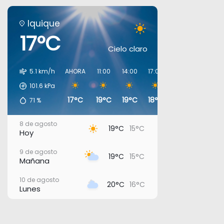
Iquique
17°C
Cielo claro
5.1 km/h
AHORA
11:00
14:00
17:00
20:00
23:00
101.6
kPa
17°C
19°C
19°C
18°C
17°C
17°C
71
%
8 de agosto
19°C
15°C
Hoy
9 de agosto
19°C
15°C
Mañana
10 de agosto
20°C
16°C
Lunes
11 de agosto
22°C
17°C
Martes