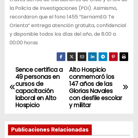
la Policía de Investigaciones (PDI). Asimismo,
recordaron que el fono 1455 “SernamEG Te
Orienta” entrega atención gratuita, confidencial
y disponible todos los días del año, de 8:00 a
00:00 horas
Sence certifica a
Alto Hospicio
N
49 personas en
conmemoró los
a
cursos de
147 años de las
capacitación
Glorias Navales
v
laboral en Alto
con desfile escolar
Hospicio
y militar
e
g
Publicaciones Relacionadas
a