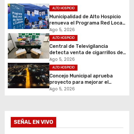
c
ALTO HOSPICIO
Municipalidad de Alto Hospicio
i
renueva el Programa Red Local
de Apoyos y Cuidados
Ago 5, 2026
ó
ALTO HOSPICIO
Central de Televigilancia
n
detecta venta de cigarrillos de
contrabando y permite
d
Ago 5, 2026
incautación de más de 3 mil
ALTO HOSPICIO
cajetillas
e
Concejo Municipal aprueba
proyecto para mejorar el
e
alumbrado público del sector El
Ago 5, 2026
Boro
n
t
SEÑAL EN VIVO
r