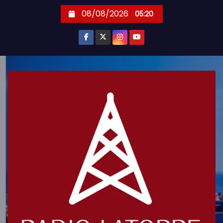
S
08/08/2026
05:20
k
i
p
t
o
c
o
n
t
e
n
t