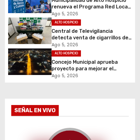
Municipalidad de Alto Hospicio
ó
renueva el Programa Red Local
de Apoyos y Cuidados
Ago 5, 2026
n
ALTO HOSPICIO
d
Central de Televigilancia
detecta venta de cigarrillos de
e
contrabando y permite
Ago 5, 2026
incautación de más de 3 mil
ALTO HOSPICIO
e
cajetillas
Concejo Municipal aprueba
proyecto para mejorar el
n
alumbrado público del sector El
Ago 5, 2026
Boro
t
r
a
SEÑAL EN VIVO
d
a