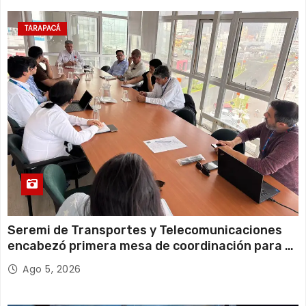
11 de agosto
20°C
18°C
Martes
TARAPACÁ
12 de agosto
23°C
18°C
Miércoles
Seremi de Transportes y Telecomunicaciones
encabezó primera mesa de coordinación para el
retiro de cables en desuso en Iquique
Ago 5, 2026