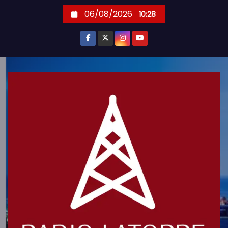
S
06/08/2026
10:28
k
i
p
t
o
c
o
n
t
e
n
t