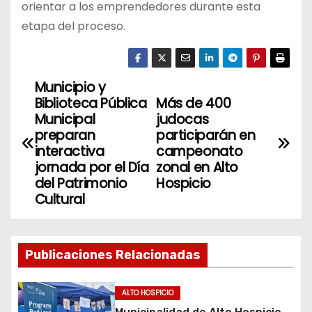
orientar a los emprendedores durante esta
etapa del proceso.
Municipio y
N
Biblioteca Pública
Más de 400
a
Municipal
judocas
preparan
participarán en
v
interactiva
campeonato
jornada por el Día
zonal en Alto
e
del Patrimonio
Hospicio
Cultural
g
a
Publicaciones Relacionadas
c
i
ALTO HOSPICIO