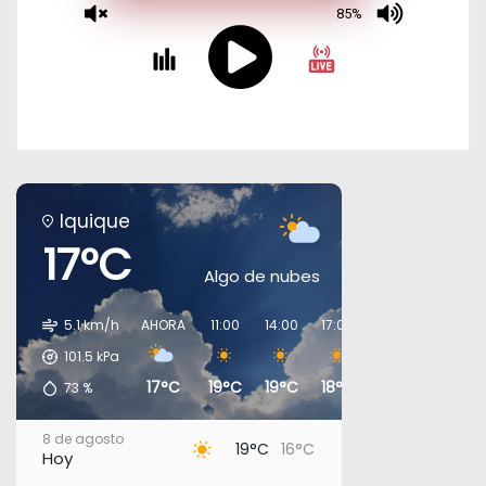
Iquique
17°C
Algo de nubes
5.1 km/h
AHORA
11:00
14:00
17:00
20:00
23:00
101.5
kPa
17°C
19°C
19°C
18°C
17°C
17°C
73
%
8 de agosto
19°C
16°C
Hoy