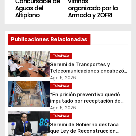
Concursable de
vitrinas
v
Aguas del
organizado por la
Altiplano
Armada y ZOFRI
e
g
Publicaciones Relacionadas
a
c
TARAPACÁ
Seremi de Transportes y
i
Telecomunicaciones encabezó
primera mesa de coordinación
Ago 5, 2026
ó
para el retiro de cables en
TARAPACÁ
desuso en Iquique
*En prisión preventiva quedó
n
imputado por receptación de
cigarrillos avaluados en $1.600
d
Ago 5, 2026
millones*
TARAPACÁ
e
Seremi de Gobierno destaca
que Ley de Reconstrucción
e