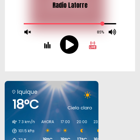
Iquique
18°C
Cielo claro
7.3 km/h
AHORA
17:00
20:00
23:00
02:00
05:00
101.5
kPa
18°C
18°C
17°C
16°C
16°C
16°C
72
%