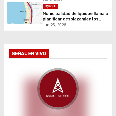
d
por SENDA Previene Iquique
IQUIQUE
e
Municipalidad de Iquique llama a
planificar desplazamientos
e
durante Iquique 5150 Triathlon
Jun 25, 2026
n
t
SEÑAL EN VIVO
r
a
d
a
s