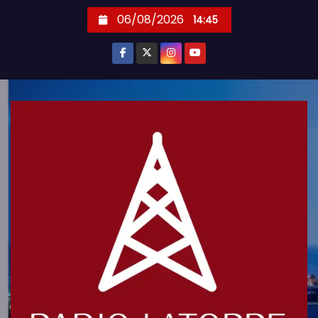
S
06/08/2026
14:45
k
i
p
t
o
c
o
n
t
e
n
t